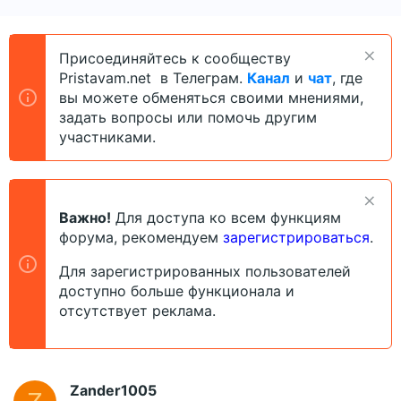
в
а
т
т
о
а
Присоединяйтесь к сообществу
р
н
Pristavam.net в Телеграм.
Канал
и
чат
, где
т
а
е
ч
вы можете обменяться своими мнениями,
м
а
задать вопросы или помочь другим
ы
л
участниками.
а
Важно!
Для доступа ко всем функциям
форума, рекомендуем
зарегистрироваться
.
Для зарегистрированных пользователей
доступно больше функционала и
отсутствует реклама.
Zander1005