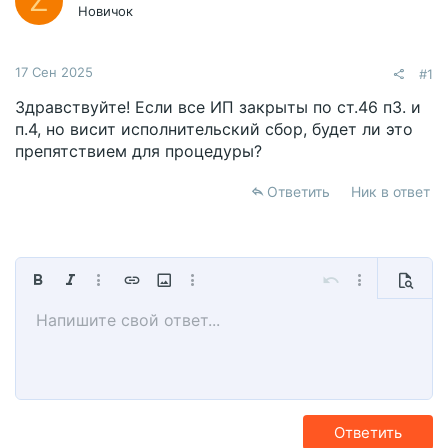
Z
Новичок
17 Сен 2025
#1
Здравствуйте! Если все ИП закрыты по ст.46 п3. и
п.4, но висит исполнительский сбор, будет ли это
препятствием для процедуры?
Ответить
Ник в ответ
Жирный
Курсив
Дополнительно...
Вставить ссылку
Вставить изображение
Дополнительно...
Отменить
Дополнительно
Предпр
Напишите свой ответ...
По левому краю
9
Сохранить черновик
Обычный
Arial
Размер шрифта
Смайлы
Повторить
Мультицитата
Переключить режим работы редактора
Цвет текста
Медиа
Удалить форматирование
Шрифт
Вставить таблицу
Черновики
Выравнивание
Вставить горизонтальную линию
Формат параграфа
Спойлер
Зачёркнутый
Код
Подчёркнутый
Однострочный спойле
Однострочный ко
10
Удалить черновик
Book Antiqua
По центру
Заголовок 1
12
Courier New
По правому краю
Заголовок 2
15
Georgia
Выравнивание текста
Заголовок 3
Ответить
18
Tahoma