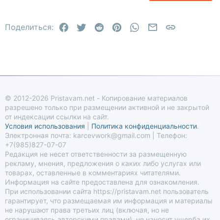
22
Times New Roman
Facebook
Twitter
Reddit
Pinterest
WhatsApp
Электронная по
Ссылка
26
Поделиться:
Trebuchet MS
Verdana
© 2012-2026 Pristavam.net - Копирование материалов
разрешено только при размещении активной и не закрытой
от индексации ссылки на сайт.
Условия использования
|
Политика конфиденциальности
.
Электронная почта: karcevwork@gmail.com | Телефон:
+7(985)827-07-07
Редакция не несет ответственности за размещенную
рекламу, мнения, предложения о каких либо услугах или
товарах, оставленные в комментариях читателями.
Информация на сайте предоставлена для ознакомления.
При использовании сайта https://pristavam.net пользователь
гарантирует, что размещаемая им информация и материалы
не нарушают права третьих лиц (включая, но не
ограничиваясь авторскими правами), не наносит ущерба их