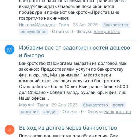
банкротства началась снимают ли ограничение на
выезд?Или ждать 6 месяцев пока окончится
процедура и признают банкротом.Пристав мне
говорит,что не снимают.
НиколайМагадан
Тема
28 Авг 2025
банкротство
Ответы: 0
Форум:
Банкротство
внесудебное
Избавим вас от задолженностей дешево
M
и быстро
Банкротство ‍⚖️Помогаем вылезти из долговой ямы
законно‍⚖️ Предоставляем услуги по банкротству
физ. и юр. лиц Мы занимаем 1 место среди
компаний, оказывающих услуги по банкротству
Стаж работы - более 10 лет Выиграно - более 5000
дел Списано - более 1 млрд. рублей юр. и физ. лиц
Наши офисы...
MaxAni
Тема
29 Апр 2023
банкротство
долги
Ответы: 0
Форум:
Банкротство
должник
кредит
Выход из долгов через банкротство
А
Предлагаю данную тему для обсуждения. Сам