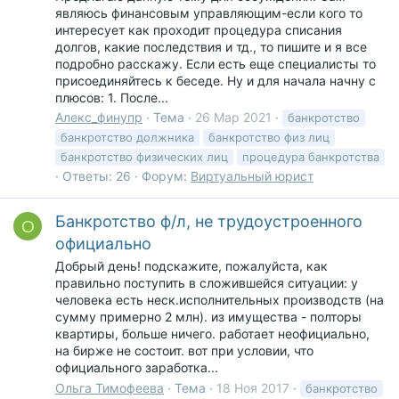
являюсь финансовым управляющим-если кого то
интересует как проходит процедура списания
долгов, какие последствия и тд., то пишите и я все
подробно расскажу. Если есть еще специалисты то
присоединяйтесь к беседе. Ну и для начала начну с
плюсов: 1. После...
Алекс_финупр
Тема
26 Мар 2021
банкротство
банкротство
должника
банкротство
физ лиц
банкротство
физических лиц
процедура банкротства
Ответы: 26
Форум:
Виртуальный юрист
Банкротство ф/л, не трудоустроенного
О
официально
Добрый день! подскажите, пожалуйста, как
правильно поступить в сложившейся ситуации: у
человека есть неск.исполнительных производств (на
сумму примерно 2 млн). из имущества - полторы
квартиры, больше ничего. работает неофициально,
на бирже не состоит. вот при условии, что
официального заработка...
Ольга Тимофеева
Тема
18 Ноя 2017
банкротство