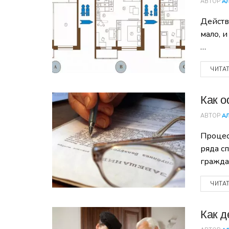
АВТОР
А
Действ
мало, 
…
ЧИТА
Как о
АВТОР
А
Процес
ряда с
гражда
ЧИТА
Как д