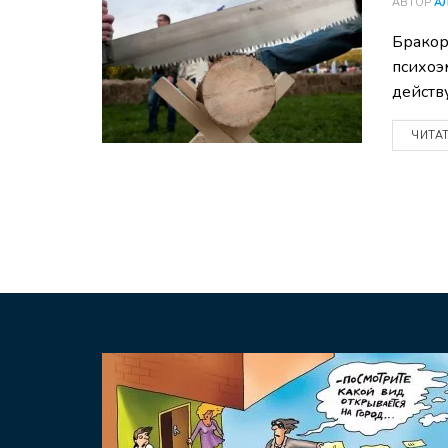
АВТОР
А
Бракор
психоэ
действ
ЧИТА