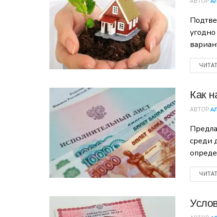
АВТОР
А
Подтве
угодно
вариан
ЧИТА
Как н
АВТОР
А
Предла
среди 
опреде
ЧИТА
Услов