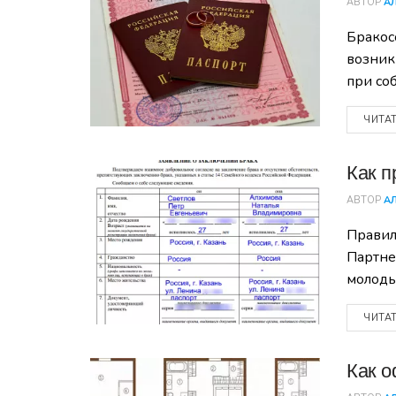
АВТОР
А
Бракос
возник
при со
ЧИТА
Как п
АВТОР
А
Правил
Партне
молоды
ЧИТА
Как о