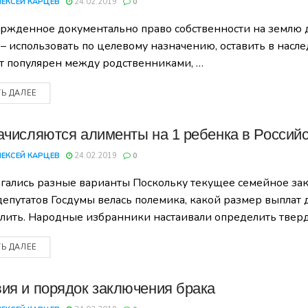
ЛЕКСЕЙ КАРЦЕВ
24.02.2019
0
ржденное документально право собственности на землю да
 – использовать по целевому назначению, оставить в насле
т популярен между родственниками, …
ТЬ ДАЛЕЕ
ачисляются алименты на 1 ребенка в Россий
ЛЕКСЕЙ КАРЦЕВ
24.02.2019
0
гались разные варианты Поскольку текущее семейное зако
депутатов Госдумы велась полемика, какой размер выплат
лить. Народные избранники настаивали определить твер
ТЬ ДАЛЕЕ
ия и порядок заключения брака