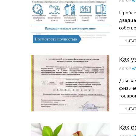
АВТОР
А
Пробле
двадца
собств
ЧИТА
Как у
АВТОР
А
Для ка
физиче
товаро
ЧИТА
Как о