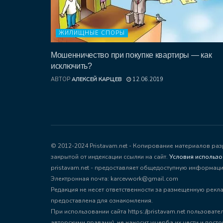
ЖИЛИЩНЫЕ СПОРЫ
Мошенничество при покупке квартиры — как
исключить?
АВТОР
АЛЕКСЕЙ КАРЦЕВ
12.06.2019
© 2012-2024 Pristavam.net - Копирование материалов ра
закрытой от индексации ссылки на сайт.
Условия использ
pristavam.net - предоставляет общедоступную информац
Электронная почта: karcevwork@gmail.com
Редакция не несет ответственности за размещенную рекла
предоставлена для ознакомления.
При использовании сайта https://pristavam.net пользова
авторскими правами), не наносит ущерба их чести и досто