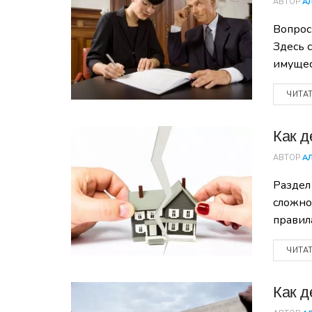
АВТОР
А
Вопрос
Здесь 
имущес
ЧИТА
Как д
АВТОР
А
Раздел
сложно
правил
ЧИТА
Как д