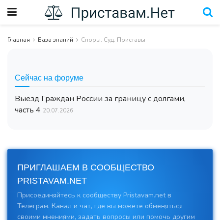
Главная
База знаний
Споры. Суд. Приставы
Сейчас на форуме
Выезд Граждан России за границу с долгами,
часть 4
20.07.2026
ПРИГЛАШАЕМ В СООБЩЕСТВО
PRISTAVAM.NET
Присоединяйтесь к сообществу Pristavam.net в
Телеграм. Канал и чат, где вы можете обменяться
своими мнениями, задать вопросы или помочь другим