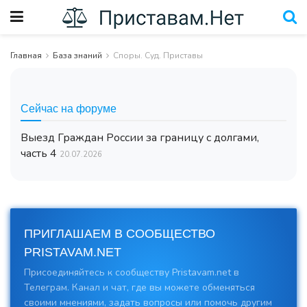
Главная
База знаний
Споры. Суд. Приставы
Сейчас на форуме
Выезд Граждан России за границу с долгами,
часть 4
20.07.2026
ПРИГЛАШАЕМ В СООБЩЕСТВО
PRISTAVAM.NET
Присоединяйтесь к сообществу Pristavam.net в
Телеграм. Канал и чат, где вы можете обменяться
своими мнениями, задать вопросы или помочь другим