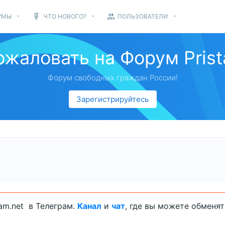
УМЫ
ЧТО НОВОГО?
ПОЛЬЗОВАТЕЛИ
ожаловать на Форум Prist
Форум свободных граждан России!
Зарегистрируйтесь
am.net в Телеграм.
Канал
и
чат
, где вы можете обменя