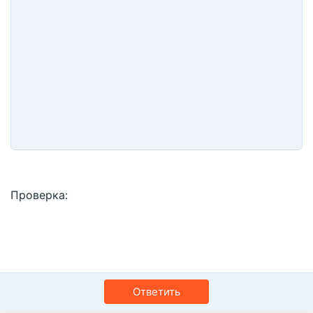
10
Удалить черновик
Book Antiqua
По центру
Заголовок 1
12
Courier New
По правому краю
Заголовок 2
15
Georgia
Выравнивание текста
Заголовок 3
18
Tahoma
22
Times New Roman
26
Trebuchet MS
Verdana
Проверка
Ответить