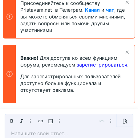
Присоединяйтесь к сообществу
Pristavam.net в Телеграм.
Канал
и
чат
, где
вы можете обменяться своими мнениями,
задать вопросы или помочь другим
участниками.
Важно!
Для доступа ко всем функциям
форума, рекомендуем
зарегистрироваться
.
Для зарегистрированных пользователей
доступно больше функционала и
отсутствует реклама.
Жирный
Курсив
Дополнительно...
Вставить ссылку
Вставить изображение
Дополнительно...
Отменить
Дополнительно
Предпр
Напишите свой ответ...
По левому краю
9
Сохранить черновик
Обычный
Arial
Размер шрифта
Смайлы
Повторить
Мультицитата
Переключить режим работы редактора
Цвет текста
Медиа
Удалить форматирование
Шрифт
Вставить таблицу
Черновики
Выравнивание
Вставить горизонтальную линию
Формат параграфа
Спойлер
Зачёркнутый
Код
Подчёркнутый
Однострочный спойле
Однострочный ко