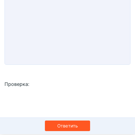
10
Удалить черновик
Book Antiqua
По центру
Заголовок 1
12
Courier New
По правому краю
Заголовок 2
15
Georgia
Выравнивание текста
Заголовок 3
18
Tahoma
22
Times New Roman
26
Trebuchet MS
Verdana
Проверка
Ответить