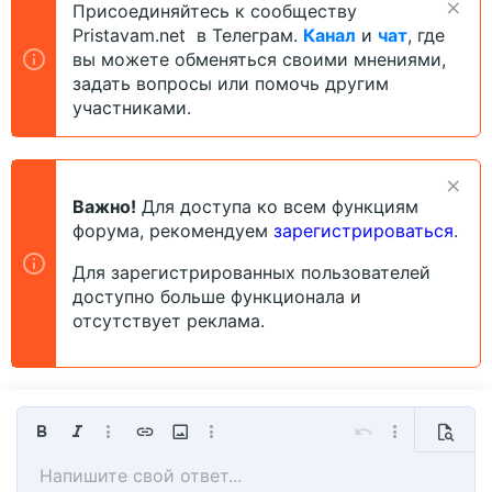
Присоединяйтесь к сообществу
Pristavam.net в Телеграм.
Канал
и
чат
, где
вы можете обменяться своими мнениями,
задать вопросы или помочь другим
участниками.
Важно!
Для доступа ко всем функциям
форума, рекомендуем
зарегистрироваться
.
Для зарегистрированных пользователей
доступно больше функционала и
отсутствует реклама.
Жирный
Курсив
Дополнительно...
Вставить ссылку
Вставить изображение
Дополнительно...
Отменить
Дополнительно
Предпр
Напишите свой ответ...
По левому краю
9
Сохранить черновик
Обычный
Arial
Размер шрифта
Смайлы
Повторить
Мультицитата
Переключить режим работы редактора
Цвет текста
Медиа
Удалить форматирование
Шрифт
Вставить таблицу
Черновики
Выравнивание
Вставить горизонтальную линию
Формат параграфа
Спойлер
Зачёркнутый
Код
Подчёркнутый
Однострочный спойле
Однострочный ко