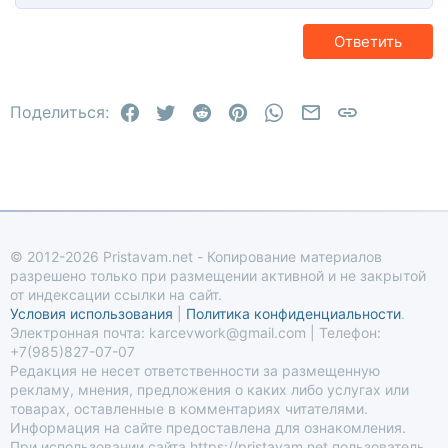
Заголовок 2
15
Georgia
Выравнивание текста
Заголовок 3
Ответить
18
Tahoma
22
Times New Roman
Facebook
Twitter
Reddit
Pinterest
WhatsApp
Электронная по
Ссылка
26
Поделиться:
Trebuchet MS
Verdana
© 2012-2026 Pristavam.net - Копирование материалов
разрешено только при размещении активной и не закрытой
от индексации ссылки на сайт.
Условия использования
|
Политика конфиденциальности
.
Электронная почта: karcevwork@gmail.com | Телефон:
+7(985)827-07-07
Редакция не несет ответственности за размещенную
рекламу, мнения, предложения о каких либо услугах или
товарах, оставленные в комментариях читателями.
Информация на сайте предоставлена для ознакомления.
При использовании сайта https://pristavam.net пользователь