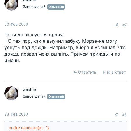
и
Завсегдатай
Опытный
:
23 Фев 2020
#7
Пациент жалуется врачу:
- С тех пор, как я выучил азбуку Морзе-не могу
уснуть под дождь. Например, вчера я услышал, что
дождь позвал меня выпить. Причем трижды и по
имени.
Ответить
Ник в ответ
andre
Завсегдатай
Опытный
23 Фев 2020
#8
andre написал(а):