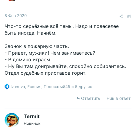
8 Фев 2020
#1
Что-то серьёзные всё темы. Надо и повеселее
быть иногда. Начнём.
Звонок в пожарную часть.
- Привет, мужики! Чем занимаетесь?
- В домино играем.
- Ну Вы там доигрывайте, спокойно собирайтесь.
Отдел судебных приставов горит.
Р
Ivanova
,
Есения
,
Полосатый45
и 5 других
е
а
Ответить
Ник в ответ
к
ц
и
Termit
и
Новичок
: