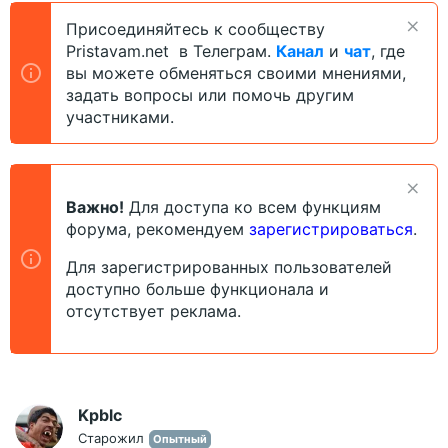
о
а
Присоединяйтесь к сообществу
р
н
Pristavam.net в Телеграм.
Канал
и
чат
, где
т
а
е
ч
вы можете обменяться своими мнениями,
м
а
задать вопросы или помочь другим
ы
л
участниками.
а
Важно!
Для доступа ко всем функциям
форума, рекомендуем
зарегистрироваться
.
Для зарегистрированных пользователей
доступно больше функционала и
отсутствует реклама.
Kpblc
Старожил
Опытный