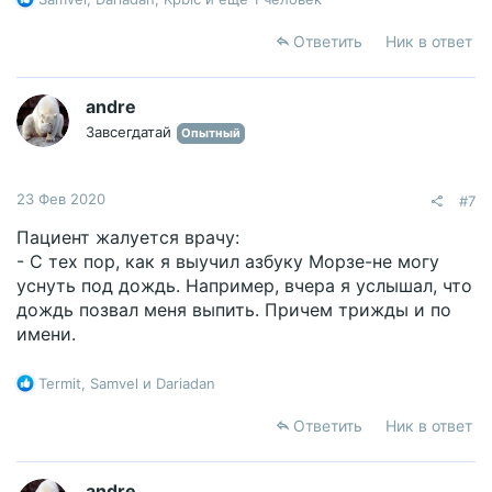
е
а
Ответить
Ник в ответ
к
ц
и
andre
и
Завсегдатай
Опытный
:
23 Фев 2020
#7
Пациент жалуется врачу:
- С тех пор, как я выучил азбуку Морзе-не могу
уснуть под дождь. Например, вчера я услышал, что
дождь позвал меня выпить. Причем трижды и по
имени.
Р
Termit
,
Samvel
и
Dariadan
е
а
Ответить
Ник в ответ
к
ц
и
andre