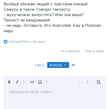
Вообще обожаю людей с чувством юмора!
Сажусь в такси. Говорю таксисту:
- муху можно выпустить? Или она ваша?
Таксист не раздумывая:
- не надо. Оставьте. Это Анатолий. Ему в Пулково
надо.
Р
Umka452020
и
Dariadan
е
а
Ответить
Ник в ответ
к
ц
и
Last
1 из 2
Вперёд
и
:
Жирный
Курсив
Дополнительно...
Вставить ссылку
Вставить изображение
Дополнительно...
Отменить
Дополнительно
Предпр
Напишите свой ответ...
По левому краю
9
Сохранить черновик
Обычный
Arial
Размер шрифта
Смайлы
Повторить
Мультицитата
Переключить режим работы редактора
Цвет текста
Медиа
Удалить форматирование
Шрифт
Вставить таблицу
Черновики
Выравнивание
Вставить горизонтальную линию
Формат параграфа
Спойлер
Зачёркнутый
Код
Подчёркнутый
Однострочный спойле
Однострочный ко
10
Удалить черновик
Book Antiqua
По центру
Заголовок 1
12
Courier New
По правому краю