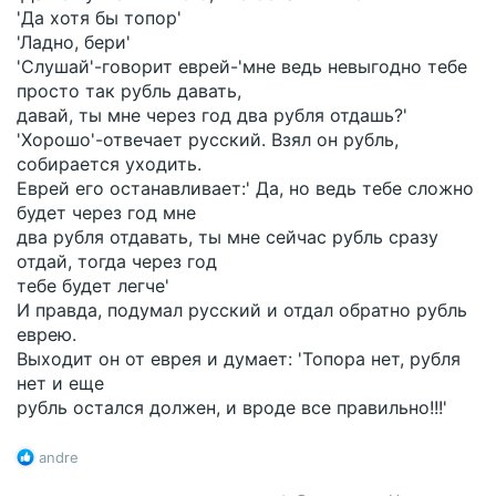
ещё рубль должен.
'Да хотя бы топор'
'Ладно, бери'
'Слушай'-говорит еврей-'мне ведь невыгодно тебе
просто так рубль давать,
давай, ты мне через год два рубля отдашь?'
'Хорошо'-отвечает русский. Взял он рубль,
собирается уходить.
Еврей его останавливает:' Да, но ведь тебе сложно
будет через год мне
два рубля отдавать, ты мне сейчас рубль сразу
отдай, тогда через год
тебе будет легче'
И правда, подумал русский и отдал обратно рубль
еврею.
Выходит он от еврея и думает: 'Топора нет, рубля
нет и еще
рубль остался должен, и вроде все правильно!!!'
Р
andre
е