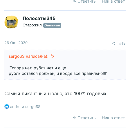
а
Ответить
Ник в ответ
к
ц
и
Полосатый45
и
Старожил
Опытный
:
26 Окт 2020
#18
sergoSS написал(а):
'Топора нет, рубля нет и еще
рубль остался должен, и вроде все правильно!!!'
Самый пикантный нюанс, это 100% годовых.
Р
andre
и
sergoSS
е
а
Ответить
Ник в ответ
к
ц