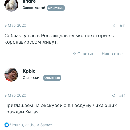
andre
и
Завсегдатай
Опытный
:
9 Мар 2020
#11
Собчак: у нас в России давненько некоторые с
коронавирусом живут.
Ответить
Ник в ответ
Kpblc
Старожил
Опытный
9 Мар 2020
#12
Приглашаем на экскурсию в Госдуму чихающих
граждан Китая.
Р
Чешир
,
andre
и
Samvel
е