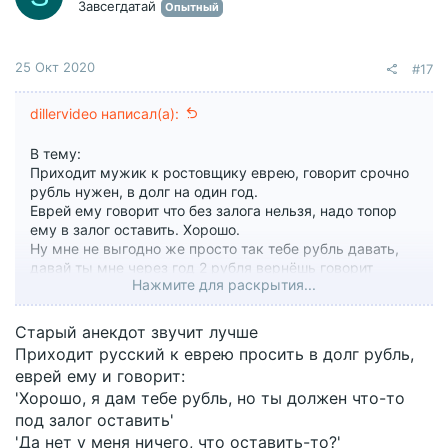
Завсегдатай
Опытный
:
25 Окт 2020
#17
dillervideo написал(а):
В тему:
Приходит мужик к ростовщику еврею, говорит срочно
рубль нужен, в долг на один год.
Еврей ему говорит что без залога нельзя, надо топор
ему в залог оставить. Хорошо.
Ну мне не выгодно же просто так тебе рубль давать,
давай ты мне через год 2 рубля вернёшь говорит
Нажмите для раскрытия...
ростовщик, ладно соглАсилиса мужик.
Получил мужик рубль, подписал все бумаги, собрался
уже уходить, а еврей ему и говорит - жалко мне тебя,
Старый анекдот звучит лучше
тебе же через год трудно будет сразу 2 рубля
Приходит русский к еврею просить в долг рубль,
отдавать, давай ты мне рубль сейчас отдашь, а через
еврей ему и говорит:
год только 1 рубль останется отдать. И ведь правда
'Хорошо, я дам тебе рубль, но ты должен что-то
рубль легче скопить чем два и отдал ему рубль.
под залог оставить'
Вышел на улицу и понять не может, вроде по
документам всё правильно, а не рубля нет, ни топора и
'Да нет у меня ничего, что оставить-то?'