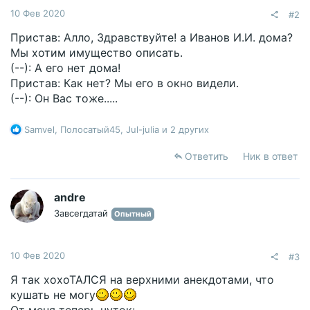
10 Фев 2020
#2
Пристав: Алло, Здравствуйте! а Иванов И.И. дома?
Мы хотим имущество описать.
(--): А его нет дома!
Пристав: Как нет? Мы его в окно видели.
(--): Он Вас тоже.....
Р
Samvel
,
Полосатый45
,
Jul-julia
и 2 других
е
а
Ответить
Ник в ответ
к
ц
и
andre
и
Завсегдатай
Опытный
:
10 Фев 2020
#3
Я так хохоТАЛСЯ на верхними анекдотами, что
кушать не могу