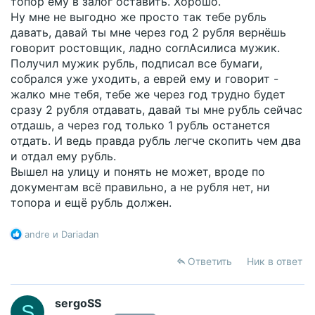
топор ему в залог оставить. Хорошо.
Ну мне не выгодно же просто так тебе рубль
давать, давай ты мне через год 2 рубля вернёшь
говорит ростовщик, ладно соглАсилиса мужик.
Получил мужик рубль, подписал все бумаги,
собрался уже уходить, а еврей ему и говорит -
жалко мне тебя, тебе же через год трудно будет
сразу 2 рубля отдавать, давай ты мне рубль сейчас
отдашь, а через год только 1 рубль останется
отдать. И ведь правда рубль легче скопить чем два
и отдал ему рубль.
Вышел на улицу и понять не может, вроде по
документам всё правильно, а не рубля нет, ни
топора и ещё рубль должен.
Р
andre
и
Dariadan
е
а
Ответить
Ник в ответ
к
ц
и
sergoSS
S
и