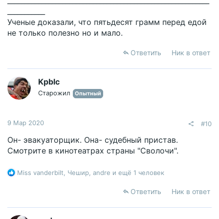
___________________________________________________________
___________
Ученые доказали, что пятьдесят грамм перед едой
не только полезно но и мало.
Ответить
Ник в ответ
Kpblc
Старожил
Опытный
9 Мар 2020
#10
Он- эвакуаторщик. Она- судебный пристав.
Смотрите в кинотеатрах страны "Сволочи".
Р
Miss vanderbilt
,
Чешир
,
andre
и ещё 1 человек
е
а
Ответить
Ник в ответ
к
ц
и