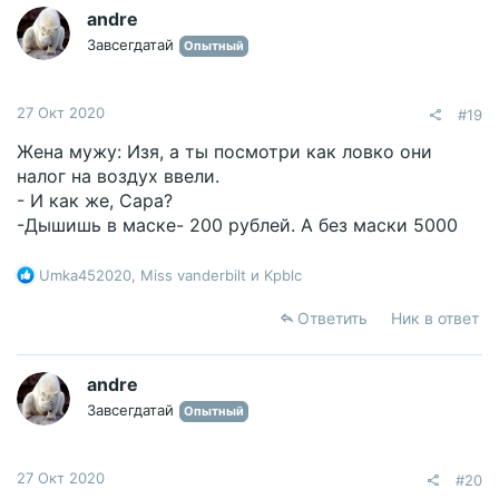
и
andre
и
Завсегдатай
Опытный
:
27 Окт 2020
#19
Жена мужу: Изя, а ты посмотри как ловко они
налог на воздух ввели.
- И как же, Сара?
-Дышишь в маске- 200 рублей. А без маски 5000
Р
Umka452020
,
Miss vanderbilt
и
Kpblc
е
а
Ответить
Ник в ответ
к
ц
и
andre
и
Завсегдатай
Опытный
:
27 Окт 2020
#20