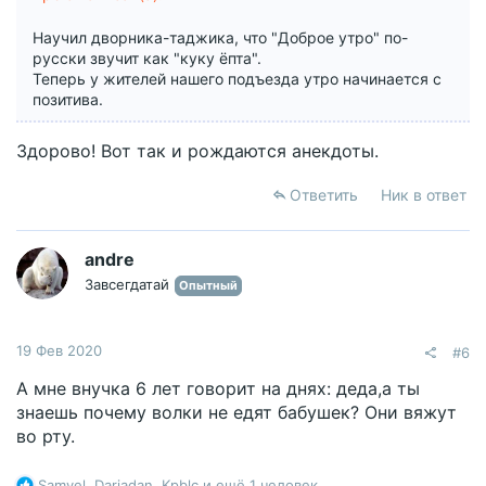
Научил дворника-таджика, что "Доброе утро" по-
русски звучит как "куку ёпта".
Теперь у жителей нашего подъезда утро начинается с
позитива.
Здорово! Вот так и рождаются анекдоты.
Ответить
Ник в ответ
andre
Завсегдатай
Опытный
19 Фев 2020
#6
А мне внучка 6 лет говорит на днях: деда,а ты
знаешь почему волки не едят бабушек? Они вяжут
во рту.
Р
Samvel
,
Dariadan
,
Kpblc
и ещё 1 человек