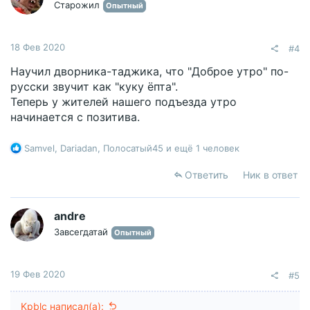
Старожил
Опытный
:
18 Фев 2020
#4
Научил дворника-таджика, что "Доброе утро" по-
русски звучит как "куку ёпта".
Теперь у жителей нашего подъезда утро
начинается с позитива.
Р
Samvel
,
Dariadan
,
Полосатый45
и ещё 1 человек
е
а
Ответить
Ник в ответ
к
ц
и
andre
и
Завсегдатай
Опытный
:
19 Фев 2020
#5
Kpblc написал(а):