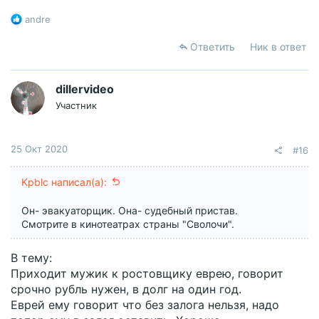
Р
andre
е
а
Ответить
Ник в ответ
к
ц
и
dillervideo
и
Участник
:
25 Окт 2020
#16
Kpblc написал(а):
Он- эвакуаторщик. Она- судебный пристав.
Смотрите в кинотеатрах страны "Сволочи".
В тему:
Приходит мужик к ростовщику еврею, говорит
срочно рубль нужен, в долг на один год.
Еврей ему говорит что без залога нельзя, надо