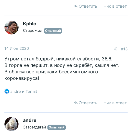
а
Ответить
Ник в ответ
к
ц
и
Kpblc
и
Старожил
Опытный
:
14 Июн 2020
#13
Утром встал бодрый, никакой слабости, 36,6.
В горле не першит, в носу не скребёт, кашля нет.
В общем все признаки бессимптомного
коронавируса!
Р
andre
и
Termit
е
а
Ответить
Ник в ответ
к
ц
и
andre
и
Завсегдатай
Опытный
: