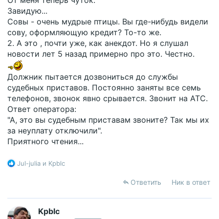
От меня теперь чуток:
Завидую...
Совы - очень мудрые птицы. Вы где-нибудь видели
сову, оформляющую кредит? То-то же.
2. А это , почти уже, как анекдот. Но я слушал
новости лет 5 назад примерно про это. Честно.
Должник пытается дозвониться до службы
судебных приставов. Постоянно заняты все семь
телефонов, звонок явно срывается. Звонит на АТС.
Ответ оператора:
"А, это вы судебным приставам звоните? Так мы их
за неуплату отключили".
Приятного чтения...
Р
Jul-julia
и
Kpblc
е
а
Ответить
Ник в ответ
к
ц
и
Kpblc
и