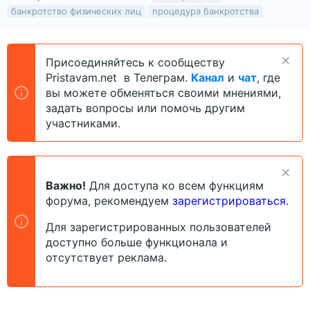
в
а
е
банкротство физических лиц
процедура банкротства
т
т
г
о
а
и
р
н
т
а
Присоединяйтесь к сообществу
е
ч
Pristavam.net в Телеграм.
Канал
и
чат
, где
м
а
вы можете обменяться своими мнениями,
ы
л
задать вопросы или помочь другим
а
участниками.
Важно!
Для доступа ко всем функциям
форума, рекомендуем
зарегистрироваться
.
Для зарегистрированных пользователей
доступно больше функционала и
отсутствует реклама.