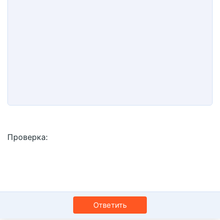
10
Удалить черновик
Book Antiqua
По центру
Заголовок 1
12
Courier New
По правому краю
Заголовок 2
15
Georgia
Выравнивание текста
Заголовок 3
18
Tahoma
22
Times New Roman
26
Trebuchet MS
Verdana
Проверка
Ответить