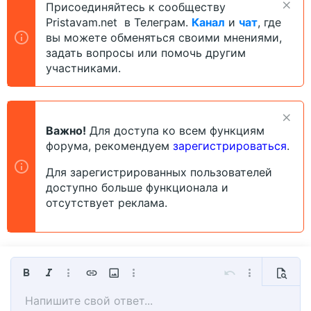
Присоединяйтесь к сообществу
Pristavam.net в Телеграм.
Канал
и
чат
, где
вы можете обменяться своими мнениями,
задать вопросы или помочь другим
участниками.
Важно!
Для доступа ко всем функциям
форума, рекомендуем
зарегистрироваться
.
Для зарегистрированных пользователей
доступно больше функционала и
отсутствует реклама.
Жирный
Курсив
Дополнительно...
Вставить ссылку
Вставить изображение
Дополнительно...
Отменить
Дополнительно
Предпр
Напишите свой ответ...
По левому краю
9
Сохранить черновик
Обычный
Arial
Размер шрифта
Смайлы
Повторить
Мультицитата
Переключить режим работы редактора
Цвет текста
Медиа
Удалить форматирование
Шрифт
Вставить таблицу
Черновики
Выравнивание
Вставить горизонтальную линию
Формат параграфа
Спойлер
Зачёркнутый
Код
Подчёркнутый
Однострочный спойле
Однострочный ко