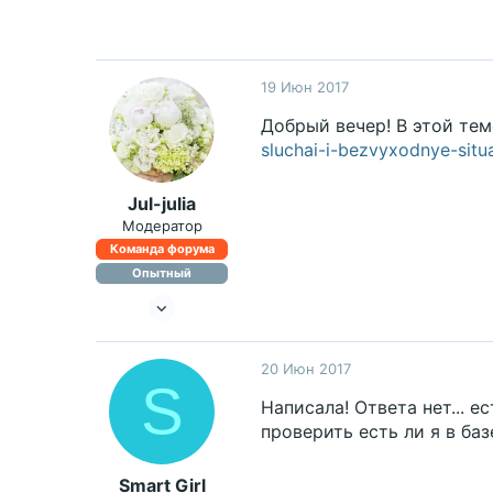
19 Июн 2017
Добрый вечер! В этой тем
sluchai-i-bezvyxodnye-situa
Jul-julia
Модератор
Команда форума
Опытный
29 Сен 2015
2,854
2,103
20 Июн 2017
S
Написала! Ответа нет... е
проверить есть ли я в баз
Smart Girl