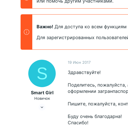
или помочь другим участниками.
т
а
е
ч
м
а
ы
л
а
Важно!
Для доступа ко всем функциям
Для зарегистрированных пользователе
19 Июн 2017
S
Здравствуйте!
Поделитесь, пожалуйста,
оформлении загранпаспор
Smart Girl
Новичок
Пишите, пожалуйста, кон
19 Июн 2017
2
Буду очень благодарна!
0
Спасибо!
46