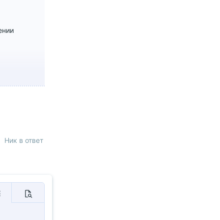
ении
Ник в ответ
нить
ополнительно...
Предпросмотр