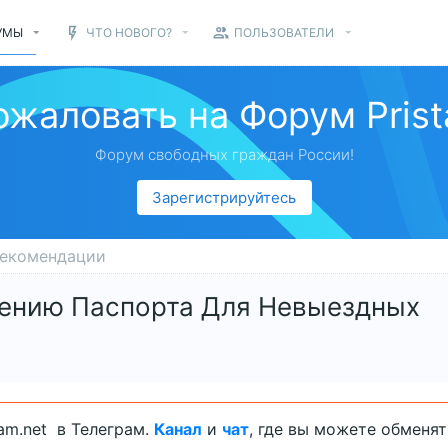
УМЫ
ЧТО НОВОГО?
ПОЛЬЗОВАТЕЛИ
ожаловать на Форум Prist
Форум свободных граждан России!
Зарегистрируйтесь
рекомендации
ению Паспорта Для Невыездных
am.net в Телеграм.
Канал
и
чат
, где вы можете обменя