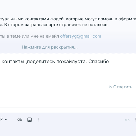
ктуальными контактами людей, которые могут помочь в оформл
. В старом загранпаспорте страничек не осталось.
кты в теме или мне на емейл
offersyg@gmail.com
Нажмите для раскрытия...
 контакты ,поделитесь пожайлуста. Спасибо
Ответить
левому краю
ычный
о...
нивание
Формат параграфа
Вставить ссылку
Вставить изображение
Дополнительно...
Отме
Д
центру
головок 1
ить черновик
ие
м работы редактора
ицу
й
 горизонтальную линию
очный код
лер
острочный спойлер
Код