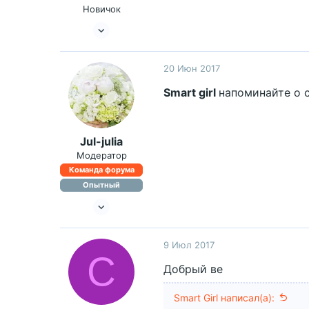
Новичок
19 Июн 2017
2
0
20 Июн 2017
46
Smart girl
напоминайте о с
Jul-julia
Модератор
Команда форума
Опытный
29 Сен 2015
2,854
2,103
9 Июл 2017
С
Добрый ве
Smart Girl написал(а):