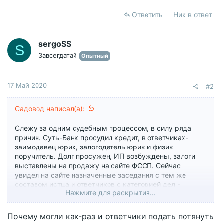
Ответить
Ник в ответ
sergoSS
S
Завсегдатай
Опытный
17 Май 2020
#2
Садовод написал(а):
Слежу за одним судебным процессом, в силу ряда
причин. Суть-Банк просудил кредит, в ответчиках-
заимодавец юрик, залогодатель юрик и физик
поручитель. Долг просужен, ИП возбуждены, залоги
выставлены на продажу на сайте ФССП. Сейчас
увидел на сайте назначенные заседания с тем же
составом истца и ответчиков с категорией дел -
Нажмите для раскрытия...
1."Заявление о приостановлении исполнительного
производства",-2. "Заявление об отсрочке или
рассрочке исполнения решения суда, изменении
Почему могли как-раз и ответчики подать потянуть