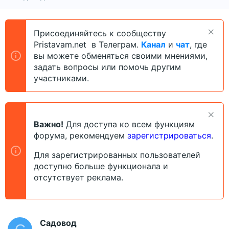
в
а
т
т
о
а
Присоединяйтесь к сообществу
р
н
Pristavam.net в Телеграм.
Канал
и
чат
, где
т
а
е
ч
вы можете обменяться своими мнениями,
м
а
задать вопросы или помочь другим
ы
л
участниками.
а
Важно!
Для доступа ко всем функциям
форума, рекомендуем
зарегистрироваться
.
Для зарегистрированных пользователей
доступно больше функционала и
отсутствует реклама.
Садовод