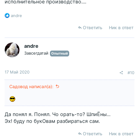
исполнительное производство....
Р
andre
е
а
Ответить
Ник в ответ
к
ц
и
andre
и
Завсегдатай
Опытный
:
17 Май 2020
#10
Садовод написал(а):
Да понял я. Понял. Чо орать-то? ШпиЁны...
Эх! буду по букОвам разбираться сам.
Ответить
Ник в ответ