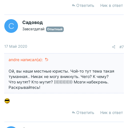
а
Ответить
Ник в ответ
к
ц
и
Садовод
С
и
Завсегдатай
Опытный
:
17 Май 2020
#7
andre написал(а):
Ой, вы наши местные юристы. Чой-то тут тема такая
туманная.. Никак не могу вникнуть. Чего? К чему?
Что мутят? Кто мутит? ))))))))))))) Мозги набекрень.
Раскрывайтесь!
Ответить
Ник в ответ