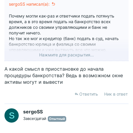
sergoSS написал(а):
Почему могли как-раз и ответчики подать потянуть
время, а в это время подать на банкротство всех
должников со своими управляющими и банк не
получит ничего.
Но так же мог и кредитор (банк) подать в суд, начать
банкротство юрлица и физлица со своими
управляющими и уже вытянуть все что можно.
Нажмите для раскрытия...
Возможно есть какое то имущество для производства
взаимозачетов, либо наоборот нужно освободить его из
под арестов.
А какой смысл в приостановке до начала
процедуры банкротства? Ведь в возможном окне
активы могут и вывести
Ответить
Ник в ответ
sergoSS
S
Завсегдатай
Опытный