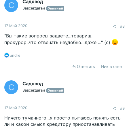
Садовод
С
Завсегдатай
Опытный
17 Май 2020
#8
"Вы такие вопросы задаете...товарищ
прокурор..что отвечать неудобно...даже ..." (с)
Р
andre
е
а
Ответить
Ник в ответ
к
ц
и
Садовод
С
и
Завсегдатай
Опытный
:
17 Май 2020
#9
Ничего туманного...я просто пытаюсь понять есть
ли и какой смысл кредитору приостанавливать