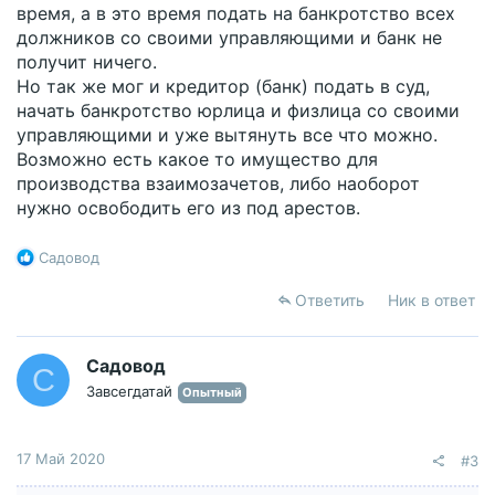
способа и порядка исполнения решения суда".
время, а в это время подать на банкротство всех
Сомневаюсь что эти заявления подали ответчики,
должников со своими управляющими и банк не
скорее всего истец. Вопрос-а зачем ему это надо,
получит ничего.
особенно 1-е заявление. И почему это надо делать
Но так же мог и кредитор (банк) подать в суд,
через суд а не напрямую через ФССП ?
начать банкротство юрлица и физлица со своими
управляющими и уже вытянуть все что можно.
Возможно есть какое то имущество для
производства взаимозачетов, либо наоборот
нужно освободить его из под арестов.
Р
Садовод
е
а
Ответить
Ник в ответ
к
ц
и
Садовод
С
и
Завсегдатай
Опытный
:
17 Май 2020
#3