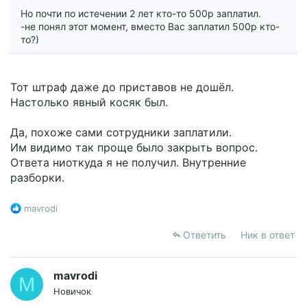
Но почти по истечении 2 лет кто-то 500р заплатил.
-не понял этот момент, вместо Вас заплатил 500р кто-
то?)
Тот штраф даже до приставов не дошёл.
Настолько явный косяк был.
Да, похоже сами сотрудники заплатили.
Им видимо так проще было закрыть вопрос.
Ответа ниоткуда я не получил. Внутренние
разборки.
Р
mavrodi
е
а
Ответить
Ник в ответ
к
ц
и
mavrodi
M
и
Новичок
: