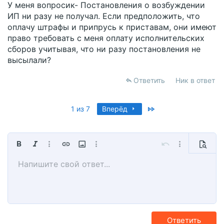
У меня вопросик- Постановления о возбуждении
ИП ни разу не получал. Если предположить, что
оплачу штрафы и припрусь к приставам, они имеют
право требовать с меня оплату исполнительских
сборов учитывая, что ни разу постановления не
высылали?
Ответить
Ник в ответ
Last
1 из 7
Вперёд
Жирный
Курсив
Дополнительно...
Вставить ссылку
Вставить изображение
Дополнительно...
Отменить
Дополнительно
Предпр
Напишите свой ответ...
По левому краю
9
Сохранить черновик
Обычный
Arial
Размер шрифта
Смайлы
Повторить
Мультицитата
Переключить режим работы редактора
Цвет текста
Медиа
Удалить форматирование
Шрифт
Вставить таблицу
Черновики
Выравнивание
Вставить горизонтальную линию
Формат параграфа
Спойлер
Зачёркнутый
Код
Подчёркнутый
Однострочный спойле
Однострочный ко
10
Удалить черновик
Book Antiqua
По центру
Заголовок 1
12
Courier New
По правому краю
Заголовок 2
15
Georgia
Выравнивание текста
Заголовок 3
Ответить