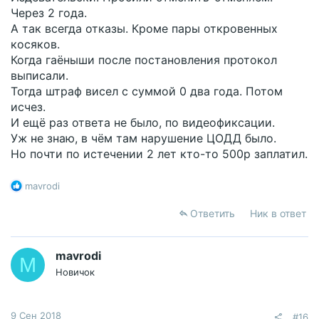
Через 2 года.
А так всегда отказы. Кроме пары откровенных
косяков.
Когда гаёныши после постановления протокол
выписали.
Тогда штраф висел с суммой 0 два года. Потом
исчез.
И ещё раз ответа не было, по видеофиксации.
Уж не знаю, в чём там нарушение ЦОДД было.
Но почти по истечении 2 лет кто-то 500р заплатил.
Р
mavrodi
е
а
Ответить
Ник в ответ
к
ц
и
mavrodi
M
и
Новичок
:
9 Сен 2018
#16