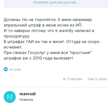
Нажмите для раскрытия...
истек срок давности исполнения административного
взыскания.
должны ли приставы сами окончить производство в
Должны. Но не торопятся. У меня например
связи с окончанием этого срока?
апрельский штраф в июне исчез из ИП.
И то наверно потому что я жалобу написал в
Вам необходимо зрегистрироваться для просмотра
прокуратуру.
ссылок
В штрафах ГАИ он так и висит. Оттуда не скоро
исчезнет.
При глюках Госуслуг у меня вся "простыня"
штрафов аж с 2010 года вылезает!
Р
Jul-julia
е
а
Ответить
Ник в ответ
к
ц
и
mavrodi
M
и
Новичок
: