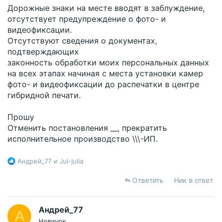
Дорожные знаки на месте вводят в заблуждение,
отсутствует предупреждение о фото- и
видеофиксации.
Отсутствуют сведения о документах,
подтверждающих
законность обработки моих персональных данных
на всех этапах начиная с места установки камер
фото- и видеофиксации до распечатки в центре
гибридной печати.
Прошу
Отменить постановления __, прекратить
исполнительное производство \\\-ИП.
Р
Андрей_77
и
Jul-julia
е
а
Ответить
Ник в ответ
к
ц
и
Андрей_77
А
и
Новичок