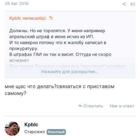
28 Авг 2018
#3
Kpblc написал(а):
Должны. Но не торопятся. У меня например
апрельский штраф в июне исчез из ИП.
И то наверно потому что я жалобу написал в
прокуратуру.
В штрафах ГАИ он так и висит. Оттуда не скоро
исчезнет.
При глюках Госуслуг у меня вся "простыня" штрафов
Нажмите для раскрытия...
аж с 2010 года вылезает!
мне щас что делать?связаться с приставом
самому?
Ответить
Ник в ответ
Kpblc
Старожил
Опытный