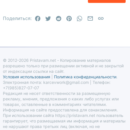
18
Tahoma
22
Times New Roman
Facebook
Twitter
Reddit
Pinterest
WhatsApp
Электронная по
Ссылка
26
Поделиться:
Trebuchet MS
Verdana
© 2012-2026 Pristavam.net - Копирование материалов
разрешено только при размещении активной и не закрытой
от индексации ссылки на сайт.
Условия использования
|
Политика конфиденциальности
.
Электронная почта: karcevwork@gmail.com | Телефон:
+7(985)827-07-07
Редакция не несет ответственности за размещенную
рекламу, мнения, предложения о каких либо услугах или
товарах, оставленные в комментариях читателями.
Информация на сайте предоставлена для ознакомления.
При использовании сайта https://pristavam.net пользователь
гарантирует, что размещаемая им информация и материалы
не нарушают права третьих лиц (включая, но не