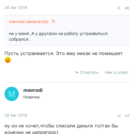
28 Авг 2018
#6
mavrodi написал(а):
не у меня ,А у друга)он на работу устраиваться
собрался.
Пусть устраивается. Это ему никак не помешает
Ответить
Ник в ответ
mavrodi
M
Новичок
28 Авг 2018
#7
ну он не хочет,чтобы списали деньги то)так бы
конечно не напрягало)