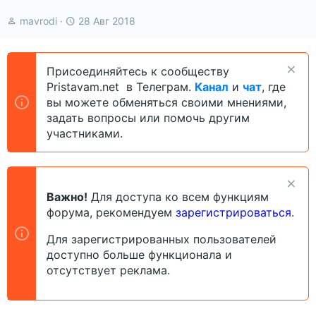
А
Д
mavrodi
28 Авг 2018
в
а
т
т
о
а
Присоединяйтесь к сообществу
р
н
Pristavam.net в Телеграм.
Канал
и
чат
, где
т
а
е
ч
вы можете обменяться своими мнениями,
м
а
задать вопросы или помочь другим
ы
л
участниками.
а
Важно!
Для доступа ко всем функциям
форума, рекомендуем
зарегистрироваться
.
Для зарегистрированных пользователей
доступно больше функционала и
отсутствует реклама.