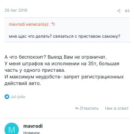
28 Авг 2018
#4
mavrodi написал(а):
мне щас что делать? связаться с приставом самому?
А что беспокоит? Выезд Вам не ограничат.
У меня штрафов на исполнении на 35т, большая
часть у одного пристава.
И максимум неудобств- запрет регистрационных
действий авто.
Р
Jul-julia
е
а
Ответить
Ник в ответ
к
ц
и
mavrodi
M
и
Новичок