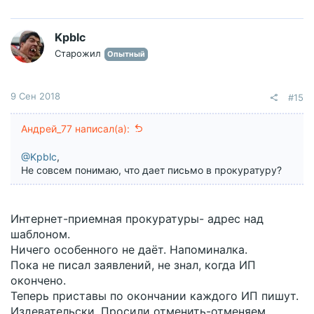
к
ц
и
Kpblc
и
Старожил
Опытный
:
9 Сен 2018
#15
Андрей_77 написал(а):
@Kpblc
,
Не совсем понимаю, что дает письмо в прокуратуру?
Интернет-приемная прокуратуры- адрес над
шаблоном.
Ничего особенного не даёт. Напоминалка.
Пока не писал заявлений, не знал, когда ИП
окончено.
Теперь приставы по окончании каждого ИП пишут.
Издевательски. Просили отменить-отменяем.