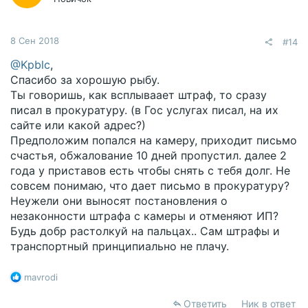
:
8 Сен 2018
#14
@Kpblc
,
Спасибо за хорошую рыбу.
Ты говоришь, как всплываает штраф, то сразу
писал в прокуратуру. (в Гос услугах писал, на их
сайте или какой адрес?)
Предположим попался на камеру, приходит письмо
счастья, обжалование 10 дней пропустил. далее 2
года у приставов есть чтобы снять с тебя долг. Не
совсем понимаю, что дает письмо в прокуратуру?
Неужели они выносят постановления о
незаконности штрафа с камеры и отменяют ИП?
Будь добр растолкуй на пальцах.. Сам штрафы и
транспортный принципиально не плачу.
Р
mavrodi
е
а
Ответить
Ник в ответ