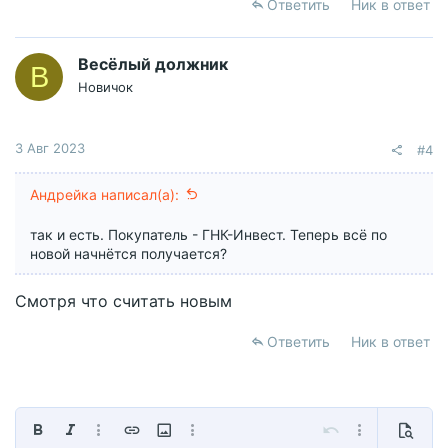
Ответить
Ник в ответ
Весёлый должник
В
Новичок
3 Авг 2023
#4
Андрейка написал(а):
так и есть. Покупатель - ГНК-Инвест. Теперь всё по
новой начнётся получается?
Смотря что считать новым
Ответить
Ник в ответ
Жирный
Курсив
Дополнительно...
Вставить ссылку
Вставить изображение
Дополнительно...
Отменить
Дополнительно
Предпр