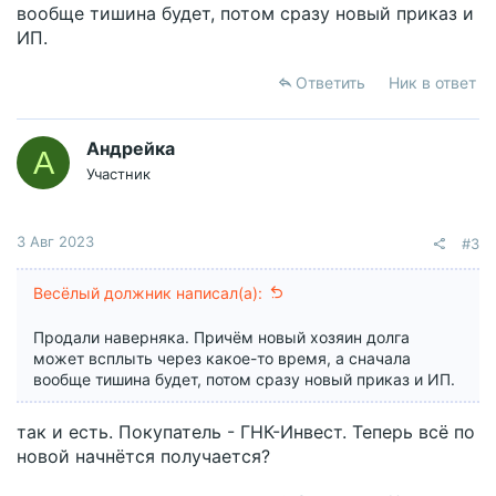
вообще тишина будет, потом сразу новый приказ и
идти, если даже в банке нет долга (списали? продали?)
ИП.
Ответить
Ник в ответ
Андрейка
А
Участник
3 Авг 2023
#3
Весёлый должник написал(а):
Продали наверняка. Причём новый хозяин долга
может всплыть через какое-то время, а сначала
вообще тишина будет, потом сразу новый приказ и ИП.
так и есть. Покупатель - ГНК-Инвест. Теперь всё по
новой начнётся получается?