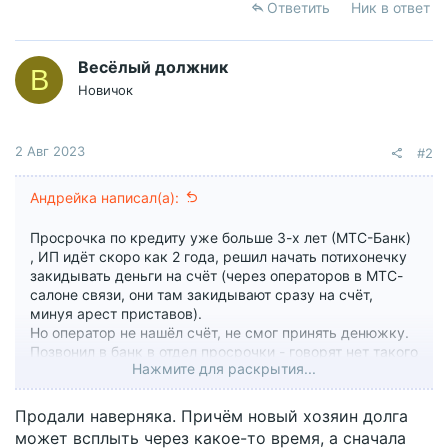
Ответить
Ник в ответ
Весёлый должник
В
Новичок
2 Авг 2023
#2
Андрейка написал(а):
Просрочка по кредиту уже больше 3-х лет (МТС-Банк)
, ИП идёт скоро как 2 года, решил начать потихонечку
закидывать деньги на счёт (через операторов в МТС-
салоне связи, они там закидывают сразу на счёт,
минуя арест приставов).
Но оператор не нашёл счёт, не смог принять денюжку.
Позвонил в банк в отдел просрочки - говорят нет такого
Нажмите для раскрытия...
долга у нас, всё чисто. Ещё и e-mail пришёл на днях от
банка "Ваш кредит полностью погашен", хоть и справки
нет в приложении (там вообще этого кредита как и не
Продали наверняка. Причём новый хозяин долга
было).
может всплыть через какое-то время, а сначала
Кто-нибудь сталкивался с таким и как теперь ИП будет