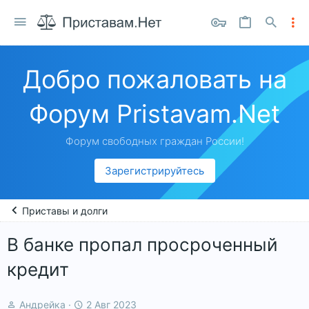
Добро пожаловать на
Форум Pristavam.Net
Форум свободных граждан России!
Зарегистрируйтесь
Приставы и долги
В банке пропал просроченный
кредит
А
Д
Андрейка
2 Авг 2023