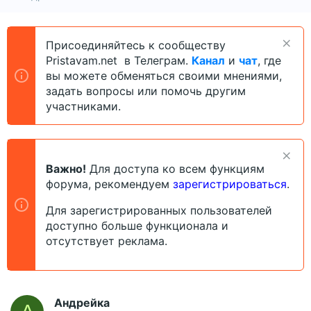
в
а
т
т
о
а
Присоединяйтесь к сообществу
р
н
Pristavam.net в Телеграм.
Канал
и
чат
, где
т
а
е
ч
вы можете обменяться своими мнениями,
м
а
задать вопросы или помочь другим
ы
л
участниками.
а
Важно!
Для доступа ко всем функциям
форума, рекомендуем
зарегистрироваться
.
Для зарегистрированных пользователей
доступно больше функционала и
отсутствует реклама.
Андрейка