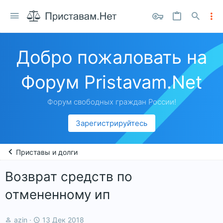
Добро пожаловать на
Форум Pristavam.Net
Форум свободных граждан России!
Зарегистрируйтесь
Приставы и долги
Возврат средств по
отмененному ип
А
Д
azin
13 Дек 2018