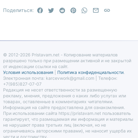
22
Times New Roman
Facebook
Twitter
Reddit
Pinterest
WhatsApp
Электронная по
Ссылка
26
Поделиться:
Trebuchet MS
Verdana
© 2012-2026 Pristavam.net - Копирование материалов
разрешено только при размещении активной и не закрытой
от индексации ссылки на сайт.
Условия использования
|
Политика конфиденциальности
.
Электронная почта: karcevwork@gmail.com | Телефон:
+7(985)827-07-07
Редакция не несет ответственности за размещенную
рекламу, мнения, предложения о каких либо услугах или
товарах, оставленные в комментариях читателями.
Информация на сайте предоставлена для ознакомления.
При использовании сайта https://pristavam.net пользователь
гарантирует, что размещаемая им информация и материалы
не нарушают права третьих лиц (включая, но не
ограничиваясь авторскими правами), не наносит ущерба их
чести и достоинству.