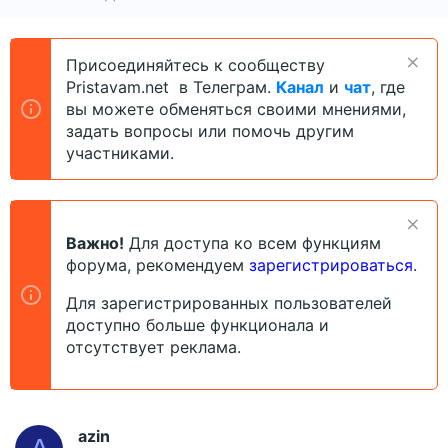
в
а
т
т
о
а
Присоединяйтесь к сообществу
р
н
Pristavam.net в Телеграм.
Канал
и
чат
, где
т
а
е
ч
вы можете обменяться своими мнениями,
м
а
задать вопросы или помочь другим
ы
л
участниками.
а
Важно!
Для доступа ко всем функциям
форума, рекомендуем
зарегистрироваться
.
Для зарегистрированных пользователей
доступно больше функционала и
отсутствует реклама.
azin