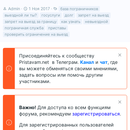
А
Д
Т
Admin
1 Ноя 2017
база пограничников
в
а
е
выездной ли ты?
госуслуги
долг
запрет на выезд
т
т
г
запрет на выезд за границу
как узнать
невыездной
о
а
и
пограничная служба
приставы
р
н
проверить ограничение на выезд
т
а
е
ч
м
а
ы
л
Присоединяйтесь к сообществу
а
Pristavam.net в Телеграм.
Канал
и
чат
, где
вы можете обменяться своими мнениями,
задать вопросы или помочь другим
участниками.
Важно!
Для доступа ко всем функциям
форума, рекомендуем
зарегистрироваться
.
Для зарегистрированных пользователей