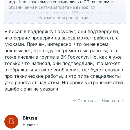
итд. Через знакомого связывались с СП на предмет
ограничении и снятии запрета на выезд, СП
подтвердили, что все закрыто, ИП открытых нет, на
Нажмите для раскрытия...
сайте фссп все закрыто. А вот на гос услугах горит
кнопка запрет на выезд !!! Пытался писать в
поддержку реакции-0, НАПИСАЛ ЗАЯВЛЕНИЕ НА ГОС
Я писал в поддержку Госуслуг, они подтвердили,
УСЛ РЕАКЦИЯ-0, нажимаю на кнопку запрет -сайт гос
что сервис проверки на выезд может работать с
улуг выдает ведутся ремонтные работы. Короче я так
глюками. Причем, интересно, что он не всем
чувствую придется мне брать самый дешевый билет и
показывает, что ведутся ремонтные работы, это
пробовать проходить границу на предмет выяснения
тоже писали в группе в ВК Госуслуг. Но, как я уже
запрета.
только что написал, они подтвердили, что может
отображаться такое сообщение, где будет сказано
про технические работы, и что типа специалисты
уже работают над этим. Но сроки устранения этих
ошибок они не указали.
Ответить
Ник в ответ
Birusa
B
Новичок