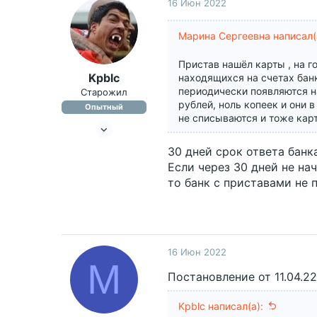
16 Июн 2022
36
Марина Сергеевна написал(
Пристав нашёл карты , на 
Kpblc
находящихся на счетах банк
периодически появляются на
Старожил
рублей, ноль копеек и они в
Опытный
не списываются и тоже кар
28 Фев 2017
2,148
30 дней срок ответа банка
1
Если через 30 дней не на
1,559
то банк с приставами не 
16 Июн 2022
М
Постановление от 11.04.22
Kpblc написал(а):