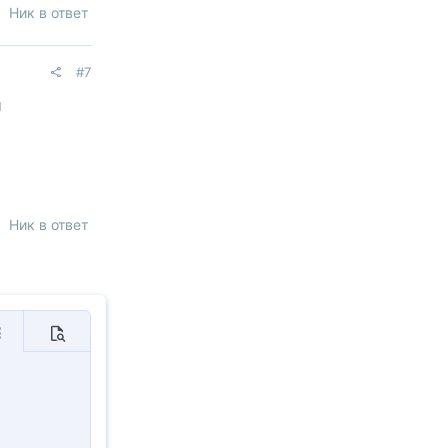
Ник в ответ
#7
й
Ник в ответ
нить
ополнительно...
Предпросмотр