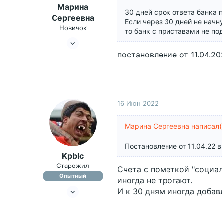
Марина
30 дней срок ответа банка п
Сергеевна
Если через 30 дней не начн
Новичок
то банк с приставами не п
11 Окт 2018
29
постановление от 11.04.20
9
36
16 Июн 2022
Марина Сергеевна написал(
Постановление от 11.04.22 
Kpblc
Старожил
Счета с пометкой "социал
Опытный
иногда не трогают.
28 Фев 2017
И к 30 дням иногда добав
2,148
1