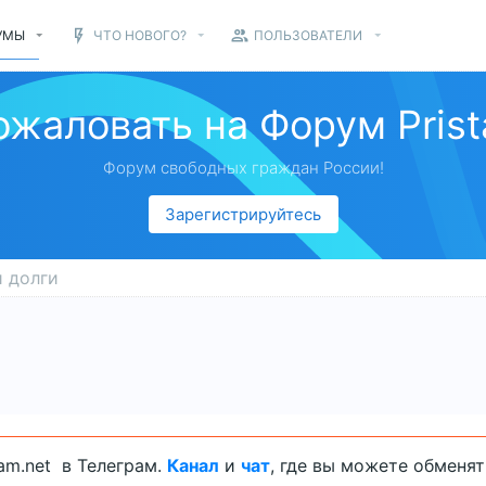
УМЫ
ЧТО НОВОГО?
ПОЛЬЗОВАТЕЛИ
ожаловать на Форум Prist
Форум свободных граждан России!
Зарегистрируйтесь
 долги
am.net в Телеграм.
Канал
и
чат
, где вы можете обменя