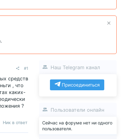
.
Наш Telegram канал
#1
ных средств
Присоединиться
ьги , что
тах каких-
реодически
ложения ?
Пользователи онлайн
Ник в ответ
Сейчас на форуме нет ни одного
пользователя.