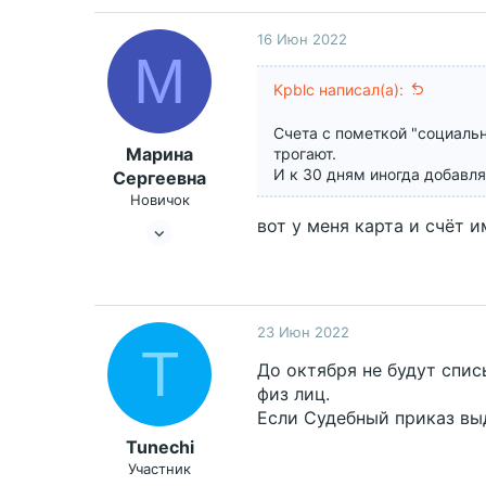
1,559
16 Июн 2022
М
Kpblc написал(а):
Счета с пометкой "социальн
Марина
трогают.
И к 30 дням иногда добавля
Сергеевна
Новичок
вот у меня карта и счёт 
11 Окт 2018
29
9
36
23 Июн 2022
T
До октября не будут спис
физ лиц.
Если Судебный приказ выд
Tunechi
Участник