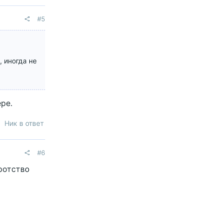
#5
 иногда не
ре.
Ник в ответ
#6
ротство