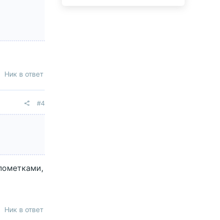
Ник в ответ
#4
цпометками,
Ник в ответ