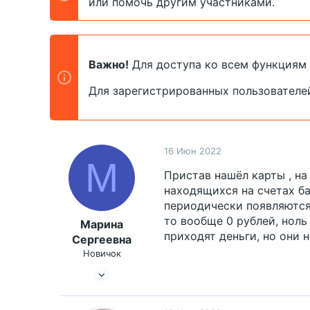
или помочь другим участниками.
т
а
е
ч
м
а
ы
л
а
Важно!
Для доступа ко всем функциям
Для зарегистрированных пользователе
16 Июн 2022
М
Пристав нашёл карты , н
находящихся на счетах ба
периодически появляются 
то вообще 0 рублей, ноль
Марина
приходят деньги, но они 
Сергеевна
Новичок
11 Окт 2018
29
9