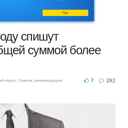
Чат
году спишут
общей суммой более
7
292
ый юрист
,
Советы, рекомендации