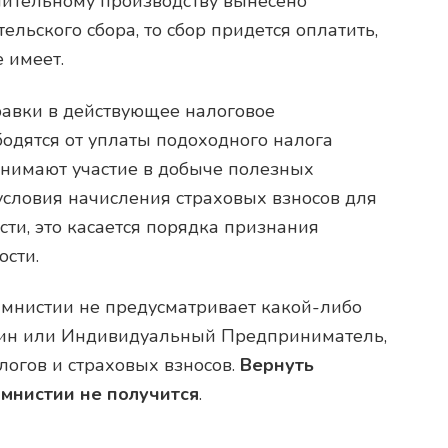
лнительному производству вынесено
льского сбора, то сбор придется оплатить,
е имеет.
равки в действующее налоговое
бодятся от уплаты подоходного налога
нимают участие в добыче полезных
условия начисления страховых взносов для
ости, это касается порядка признания
сти.
 амнистии не предусматривает какой-либо
анин или Индивидуальный Предприниматель,
логов и страховых взносов.
Вернуть
амнистии не получится
.