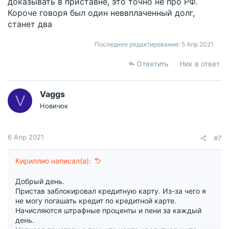
доказывать в приставне, это точно не про РФ.
Спасибо
Короче говоря был один неввплаченный долг,
станет два
Последнее редактирование:
5 Апр 2021
Ответить
Ник в ответ
Vaggs
V
Новичок
6 Апр 2021
#7
Кириллио написал(а):
Добрый день.
Пристав заблокировал кредитную карту. Из-за чего я
не могу погашать кредит по кредитной карте.
Начисляются штрафные проценты и пени за каждый
день.