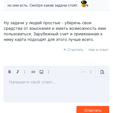
но они есть. Смотря какие задачи стоят.
Ну задачи у людей простые - уберечь свои
средства от взыскания и иметь возможность ими
пользоваться. Зарубежный счет и привязанная к
нему карта подходят для этого лучше всего.
Ответить
Ник в ответ
Жирный
Курсив
Дополнительно...
Вставить ссылку
Вставить изображение
Дополнительно...
Отменить
Дополнительно
Предпр
Напишите свой ответ...
По левому краю
9
Сохранить черновик
Обычный
Arial
Размер шрифта
Смайлы
Повторить
Мультицитата
Переключить режим работы редактора
Цвет текста
Медиа
Удалить форматирование
Шрифт
Вставить таблицу
Черновики
Выравнивание
Вставить горизонтальную линию
Формат параграфа
Спойлер
Зачёркнутый
Код
Подчёркнутый
Однострочный спойле
Однострочный ко
10
Удалить черновик
Book Antiqua
По центру
Заголовок 1
12
Courier New
По правому краю
Заголовок 2
15
Georgia
Выравнивание текста
Заголовок 3
Ответить
18
Tahoma