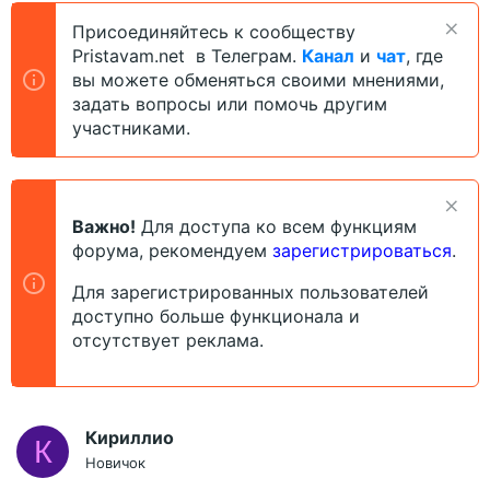
о
а
Присоединяйтесь к сообществу
р
н
Pristavam.net в Телеграм.
Канал
и
чат
, где
т
а
е
ч
вы можете обменяться своими мнениями,
м
а
задать вопросы или помочь другим
ы
л
участниками.
а
Важно!
Для доступа ко всем функциям
форума, рекомендуем
зарегистрироваться
.
Для зарегистрированных пользователей
доступно больше функционала и
отсутствует реклама.
Кириллио
К
Новичок