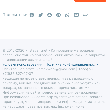
22
Times New Roman
Facebook
Twitter
Reddit
Pinterest
WhatsApp
Электронная по
Ссылка
26
Поделиться:
Trebuchet MS
Verdana
© 2012-2026 Pristavam.net - Копирование материалов
разрешено только при размещении активной и не закрытой
от индексации ссылки на сайт.
Условия использования
|
Политика конфиденциальности
.
Электронная почта: karcevwork@gmail.com | Телефон:
+7(985)827-07-07
Редакция не несет ответственности за размещенную
рекламу, мнения, предложения о каких либо услугах или
товарах, оставленные в комментариях читателями.
Информация на сайте предоставлена для ознакомления.
При использовании сайта https://pristavam.net пользователь
гарантирует, что размещаемая им информация и материалы
не нарушают права третьих лиц (включая, но не