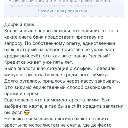
Написал приставу о том, что карта кредитная и что
своими действиями пристав причиняет мне
Нажмите для раскрытия...
финансовый ущерб. Пристав отказал в снятии ареста с
кредитной карты.
Имеет ли пристав блокировать кредитную карту? Не
Добрый день.
является ли это превышением должностных
Коллеги выше верно сказали, это зависит от того
полномочий, в том плане, что пристав своими
какие счета банк предоставит приставу по
действиями причиняет мне финансовый ущерб? Как
запросу. По собственному опыту, единственный
заставить пристава снять арест с кредитной карты?
банк, который на запрос пристава не указывает
Спасибо
кредитный счёт, это как ни странно "зелёный".
Кредитка живёт уже пять лет.
Была аналогичная ситуация с Альфой. Повесили
минус в три раза больше кредитного лимита.
Долго ругались, пришлось через кассу закрывать.
Это видимо единственный способ сэкономить
время и нервы.
Ещё повезло что на момент ареста лимит был
выбран по карте, а так бы за счёт кредита заплатил
бы фссп
Не знаю с чем связана логика банков ставить
аресты по исполлистам на счета, где де факто