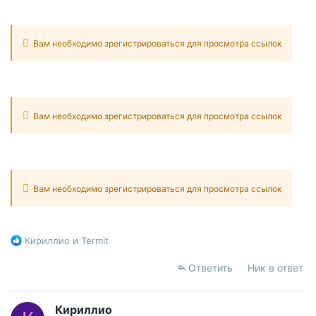
прокуратуру и административный иск на обжалование
действия пристава в районный суд.
Вам необходимо зрегистрироваться для просмотра ссылок
конечно хотелось бы почитать судебную практику по
данному вопросу, но пока не нашёл, если есть ссылки
буду благодарен
Вам необходимо зрегистрироваться для просмотра ссылок
Вам необходимо зрегистрироваться для просмотра ссылок
Р
Кириллио
и
Termit
е
а
Ответить
Ник в ответ
к
ц
и
Кириллио