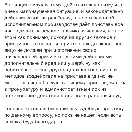
пока не решенная. Поэтому необходимо
В принципе изучая тему, действительно вижу что
договариваться с банком и вносить платежи через
очень малоизученная ситуация, и законодательно
кассу (только не через заблокированный счет!!!) или
действительно не решённая, в целом закон об
банковским переводом на кор. счет банка.
исполнительном производстве даёт приставу все
инструменты к осуществлению взыскания, но при
этом как понимаю, исходя из других законов и
принципов законности, пристав как должностное
лицо не должен при исполнении своих
обязанностей причинять своими действиями
дополнительный вред или ущерб. ну как
собственно любое другое должностное лицо. и
методов воздействия на пристава видимо не
много, это жалоба вышестоящему пристав, жалоба
в прокуратуру и административный иск на
обжалование действия пристава в районный суд.
конечно хотелось бы почитать судебную практику
по данному вопросу, но пока не нашёл, если есть
ссылки буду благодарен