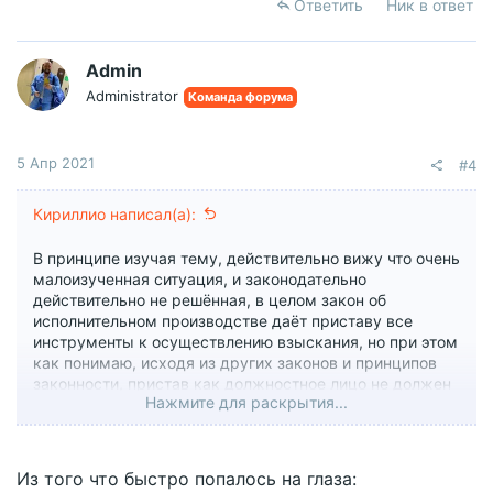
Ответить
Ник в ответ
Admin
Administrator
Команда форума
5 Апр 2021
#4
Кириллио написал(а):
В принципе изучая тему, действительно вижу что очень
малоизученная ситуация, и законодательно
действительно не решённая, в целом закон об
исполнительном производстве даёт приставу все
инструменты к осуществлению взыскания, но при этом
как понимаю, исходя из других законов и принципов
законности, пристав как должностное лицо не должен
Нажмите для раскрытия...
при исполнении своих обязанностей причинять своими
действиями дополнительный вред или ущерб. ну как
собственно любое другое должностное лицо. и
методов воздействия на пристава видимо не много,
Из того что быстро попалось на глаза:
это жалоба вышестоящему пристав, жалоба в