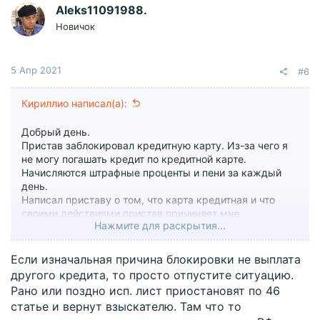
Aleks11091988.
Вам необходимо зрегистрироваться для просмотра
ссылок
Новичок
5 Апр 2021
#6
Кириллио написал(а):
Добрый день.
Пристав заблокировал кредитную карту. Из-за чего я
не могу погашать кредит по кредитной карте.
Начисляются штрафные проценты и пени за каждый
день.
Написал приставу о том, что карта кредитная и что
своими действиями пристав причиняет мне
Нажмите для раскрытия...
финансовый ущерб. Пристав отказал в снятии ареста с
кредитной карты.
Имеет ли пристав блокировать кредитную карту? Не
Если изначальная причина блокировки не выплата
является ли это превышением должностных
другого кредита, то просто отпустите ситуацию.
полномочий, в том плане, что пристав своими
Рано или поздно исп. лист приостановят по 46
действиями причиняет мне финансовый ущерб? Как
статье и вернут взыскателю. Там что то
заставить пристава снять арест с кредитной карты?