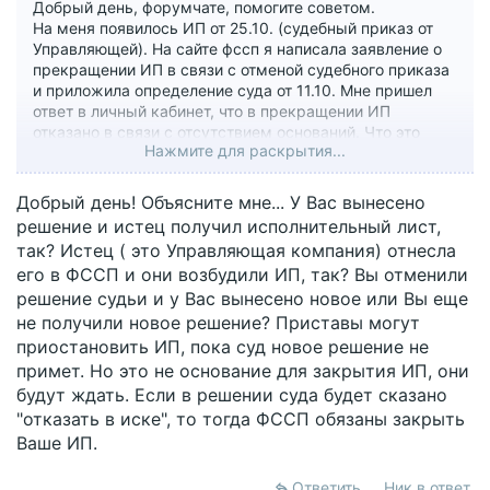
Добрый день, форумчате, помогите советом.
На меня появилось ИП от 25.10. (судебный приказ от
Управляющей). На сайте фссп я написала заявление о
прекращении ИП в связи с отменой судебного приказа
и приложила определение суда от 11.10. Мне пришел
ответ в личный кабинет, что в прекращении ИП
отказано в связи с отсутствием оснований. Что это
Нажмите для раскрытия...
значит? Если определение суда не основание, то что
тогда является основанием? Ехать к ним - это в
др.город, не хотелось бы.
Добрый день! Объясните мне... У Вас вынесено
решение и истец получил исполнительный лист,
так? Истец ( это Управляющая компания) отнесла
его в ФССП и они возбудили ИП, так? Вы отменили
решение судьи и у Вас вынесено новое или Вы еще
не получили новое решение? Приставы могут
приостановить ИП, пока суд новое решение не
примет. Но это не основание для закрытия ИП, они
будут ждать. Если в решении суда будет сказано
"отказать в иске", то тогда ФССП обязаны закрыть
Ваше ИП.
Ответить
Ник в ответ