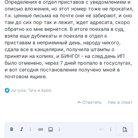
Определения в отдел приставов с уведомлением и
описью вложения, но этот номер тоже не прокатил,
т.к. ценные письма на почте они не забирают, и оно
там до сих пор так и лежит, ждет адресата, скоро
обратно ко мне вернется. В итоге поехала в суд,
взяла еще дубликаты и поехала в отдел к
приставам в неприемный день, народу никого,
сдала все в канцелярии, получила штампы о
принятии на копиях, и БИНГО! - на след.день ИП
было отменено, через 7 дней пропало в госуслугах,
и вот сегодня постановление получено мной в
почтовом ящике.
Р
Jul-julia
,
Тата
и
Kpblc
е
а
Ответить
Ник в ответ
к
ц
и
и
:
Жирный
Курсив
Дополнительно...
Вставить ссылку
Вставить изображение
Дополнительно...
Отменить
Дополнительно
Предпр