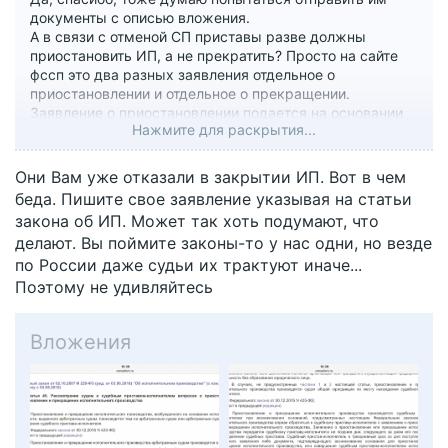
документы с описью вложения.
А в связи с отменой СП приставы разве должны
приостановить ИП, а не прекратить? Просто на сайте
фссп это два разных заявления отдельное о
приостановлении и отдельное о прекращении.
Заявление о приостановлении подается на основании
Нажмите для раскрытия...
ст. 40
Федерального закона 229-ФЗ от 02.10.2007,
посмотрела, в ней нет такого основания, как отмена
судебного акта, видимо все-таки надо требовать
Они Вам уже отказали в закрытии ИП. Вот в чем
прекратить.
беда. Пишите свое заявление указывая на статьи
закона об ИП. Может так хоть подумают, что
делают. Вы поймите законы-то у нас одни, но везде
по России даже судьи их трактуют иначе...
Поэтому не удивляйтесь
Вложения