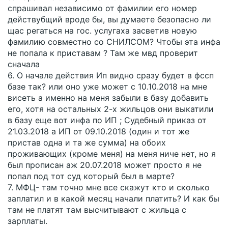
спрашивал независимо от фамилии его номер
действубщий вроде бы, вы думаете безопасно ли
щас регаться на гос. услугаха засветив новую
фамилию совместно со СНИЛСОМ? Чтобы эта инфа
не попала к приставам ? Там же мвд проверит
сначала
6. О начале действия Ип видно сразу будет в фссп
базе так? или оно уже может с 10.10.2018 на мне
висеть а именно на меня забыли в базу добавить
его, хотя на остальных 2-х жильцов они выкатили
в базу еще вот инфа по ИП ; Судебный приказ от
21.03.2018 а ИП от 09.10.2018 (один и тот же
пристав одна и та же сумма) на обоих
проживающих (кроме меня) на меня ниче нет, но я
был прописан аж 20.07.2018 может просто я не
попал под тот суд который был в марте?
7. МФЦ- там точно мне все скажут кто и сколько
заплатил и в какой месяц начали платить? И как бы
там не платят там высчитывают с жильца с
зарплаты.