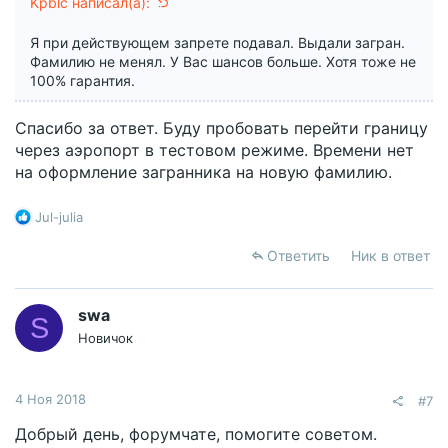
Kpblc написал(а):
Я при действующем запрете подавал. Выдали загран.
Фамилию не менял. У Вас шансов больше. Хотя тоже не
100% гарантия.
Спасибо за ответ. Буду пробовать перейти границу
через аэропорт в тестовом режиме. Времени нет
на оформление загранника на новую фамилию.
Р
Jul-julia
е
а
Ответить
Ник в ответ
к
ц
и
swa
S
и
Новичок
:
4 Ноя 2018
#7
Добрый день, форумчате, помогите советом.