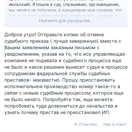
июльский). Я пошла в суд, спрашиваю, где извещение,
мы ничего не получали, в канцелярии мне сказали, что
"мы и не рассылаем никакие извещения"...занавес. я
Нажмите для раскрытия...
написала заявление о восстановлении срока и об
отмене судебного приказа. Срок судья сразу
восстановила, затем они выждали 15 дней и выдали
Доброе утро! Отправьте копию об отмене
Определение об отмене судебного приказа это было 11
судебного приказа ( лучше заверенную) вместе с
октября. Так и написано в Определении "Судебный
Вашим заявлением заказным письмом с
приказ от...номер...отменить. Разъяснить истцу, что
уведомлением, указав на то, что иск управляющая
заявленное требование может быть предъявлено в
компания не подавала и судебного процесса еще
порядке искового производства."
Далее я ждала, когда ИП появится в Госуслугах, иначе
не было и какое решение вынесет судья в процессе
я не могла заявление подавать, там обязательное поле
сотрудникам федеральной службы судебных
номер ИП, а я же его не знала. 29 окт. в госуслугах
приставов- неизвестно. Прошу приостановить
появилось ИП, открытое 25 окт. Я в тот же день на
исполнительное производство номер такое-то в
сайте фссп заполнила Заявление о прекращении ИП на
связи с новым судебным процессом, которое еще
том основании, что судебный акт, на основании
не было начато. Попробуйте так, еще можете
которого оно было возбуждено, отменен, приложила
файл jpeg. На след.день там появился ответ
попробовать туда дозвониться до начальства и
Постановление об отказе в прекращении ИП ввиду
узнать почему пристав не приостановил ИП.
отсутствия оснований для этого. Ничего не понимаю,
может файл не прикрепился и они его не увидели или
Ответить
Ник в ответ
не захотели увидеть.