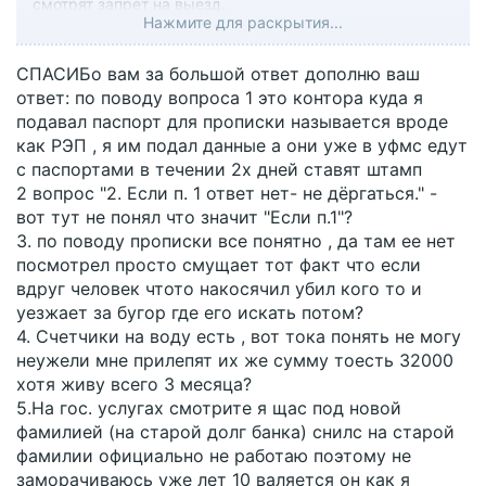
смотрят запрет на выезд.
Нажмите для раскрытия...
4. С зарегистрированных насчитывают "по
нормативам" если нет счётчиков.
5. А вот это будет видно на Госуслугах.
СПАСИБо вам за большой ответ дополню ваш
Так как иногда приставы не присылают ИП по месту
ответ: по поводу вопроса 1 это контора куда я
регистрации.
подавал паспорт для прописки называется вроде
6. На первые 2 месяца действия ИП 30.000. Если не
как РЭП , я им подал данные а они уже в уфмс едут
гасить- снижают до 10т.
с паспортами в течении 2х дней ставят штамп
Зачем идти в контору по ЖКХ? У вас есть МФЦ?
2 вопрос "2. Если п. 1 ответ нет- не дёргаться." -
Туда с паспортом и запросом на справку о долгах по
вот тут не понял что значит "Если п.1"?
ЖКХ.
3. по поводу прописки все понятно , да там ее нет
Приставам позвоните- получите и органичение выезда
посмотрел просто смущает тот факт что если
и др.
вдруг человек чтото накосячил убил кого то и
уезжает за бугор где его искать потом?
Если не хотите нигде светиться- Минск Вам в помощь.
4. Счетчики на воду есть , вот тока понять не могу
неужели мне прилепят их же сумму тоесть 32000
хотя живу всего 3 месяца?
5.На гос. услугах смотрите я щас под новой
фамилией (на старой долг банка) снилс на старой
фамилии официально не работаю поэтому не
заморачиваюсь уже лет 10 валяется он как я