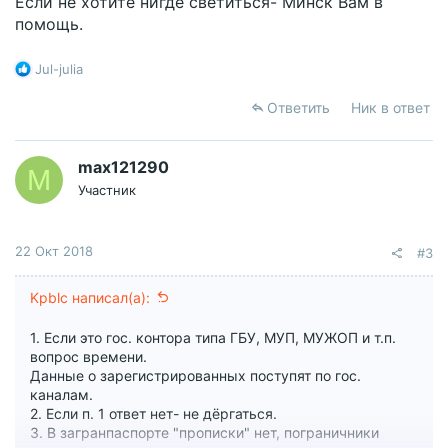
Если не хотите нигде светиться- Минск Вам в
помощь.
Р
Jul-julia
е
а
Ответить
Ник в ответ
к
ц
и
max121290
M
и
Участник
:
22 Окт 2018
#3
Kpblc написал(а):
1. Если это гос. контора типа ГБУ, МУП, МУЖОП и т.п.
вопрос времени.
Данные о зарегистрированных поступят по гос.
каналам.
2. Если п. 1 ответ нет- не дёргаться.
3. В загранпаспорте "прописки" нет, пограничники