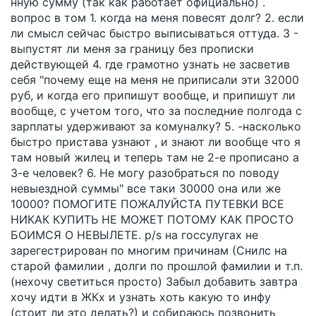
нную сумму (так как работает официально) .
вопрос в том 1. когда на меня повесят долг? 2. если
ли смысл сейчас быстро выписываться оттуда. 3 -
выпустят ли меня за границу без прописки
действующей 4. где грамотно узнать не засветив
себя "почему еще на меня не приписали эти 32000
руб, и когда его припишут вообще, и припишут ли
вообще, с учетом того, что за последние полгода с
зарплаты удерживают за комуналку? 5. -насколько
быстро пристава узнают , и знают ли вообще что я
там новый жилец и теперь там не 2-е прописано а
3-е человек? 6. Не могу разобраться по поводу
невыездной суммы" все таки 30000 она или же
10000? ПОМОГИТЕ ПОЖАЛУЙСТА ПУТЕВКИ ВСЕ
НИКАК КУПИТЬ НЕ МОЖЕТ ПОТОМУ КАК ПРОСТО
БОИМСЯ О НЕВЫЛЕТЕ. p/s на госсулугах не
зарегестрирован по многим причинам (Снилс на
старой фамилии , долги по прошлой фамилии и т.п.
(нехочу светиться просто) Забыл добавить завтра
хочу идти в ЖКх и узнать хоть какую то инфу
(стоит ли это делать?) и собираюсь позвонить