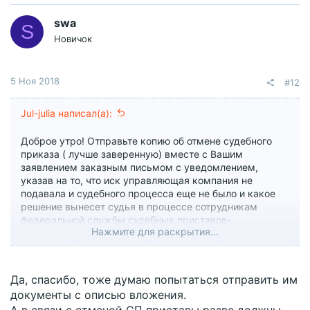
swa
S
Новичок
5 Ноя 2018
#12
Jul-julia написал(а):
Доброе утро! Отправьте копию об отмене судебного
приказа ( лучше заверенную) вместе с Вашим
заявлением заказным письмом с уведомлением,
указав на то, что иск управляющая компания не
подавала и судебного процесса еще не было и какое
решение вынесет судья в процессе сотрудникам
федеральной службы судебных приставов-
Нажмите для раскрытия...
неизвестно. Прошу приостановить исполнительное
производство номер такое-то в связи с новым
судебным процессом, которое еще не было начато.
Попробуйте так, еще можете попробовать туда
Да, спасибо, тоже думаю попытаться отправить им
дозвониться до начальства и узнать почему пристав не
документы с описью вложения.
приостановил ИП.