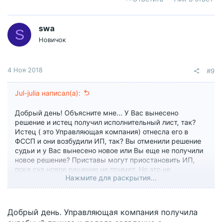
swa
S
Новичок
4 Ноя 2018
#9
Jul-julia написал(а):
Добрый день! Объясните мне... У Вас вынесено
решение и истец получил исполнительный лист, так?
Истец ( это Управляющая компания) отнесла его в
ФССП и они возбудили ИП, так? Вы отменили решение
судьи и у Вас вынесено новое или Вы еще не получили
новое решение? Приставы могут приостановить ИП,
пока суд новое решение не примет. Но это не
Нажмите для раскрытия...
основание для закрытия ИП, они будут ждать. Если в
решении суда будет сказано "отказать в иске", то тогда
ФССП обязаны закрыть Ваше ИП.
Добрый день. Управляющая компания получила