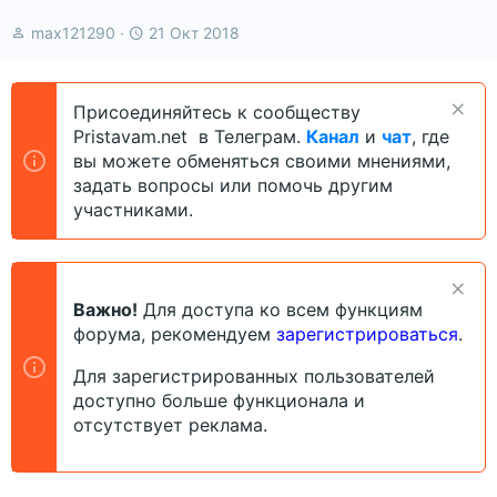
А
Д
max121290
21 Окт 2018
в
а
т
т
о
а
Присоединяйтесь к сообществу
р
н
Pristavam.net в Телеграм.
Канал
и
чат
, где
т
а
е
ч
вы можете обменяться своими мнениями,
м
а
задать вопросы или помочь другим
ы
л
участниками.
а
Важно!
Для доступа ко всем функциям
форума, рекомендуем
зарегистрироваться
.
Для зарегистрированных пользователей
доступно больше функционала и
отсутствует реклама.