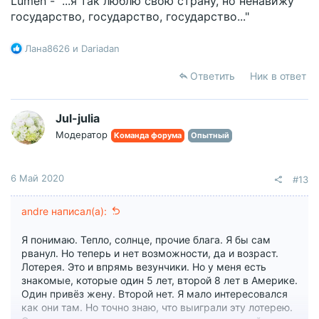
Lumen - "...я так люблю свою страну, но ненавижу
государство, государство, государство..."
Р
Лана8626
и
Dariadan
е
а
Ответить
Ник в ответ
к
ц
и
Jul-julia
и
Модератор
Команда форума
Опытный
:
6 Май 2020
#13
andre написал(а):
Я понимаю. Тепло, солнце, прочие блага. Я бы сам
рванул. Но теперь и нет возможности, да и возраст.
Лотерея. Это и впрямь везунчики. Но у меня есть
знакомые, которые один 5 лет, второй 8 лет в Америке.
Один привёз жену. Второй нет. Я мало интересовался
как они там. Но точно знаю, что выиграли эту лотерею.