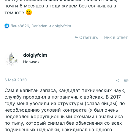
почти 6 месяцев в году живем без солнышка в
темноте
.
Р
Лана8626
,
Dariadan
и
dolgiyfclm
е
а
Ответить
Ник в ответ
к
ц
и
dolgiyfclm
и
Новичок
:
6 Май 2020
#9
Сам я капитан запаса, кандидат технических наук,
службу проходил в пограничных войсках. В 2017
году меня уволили из структуры (слава яйцам) по
несоблюдению условий контракта (я был очень
недоволен коррупционными схемами начальника
по тылу, который снимал без объяснения со всех
подчиненных надбавки, накидывал на одного