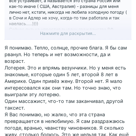
всё устраивает, а называется это страна Россия или
как-то иначе ( США, Австралия) - разницы для меня
лично нет, кстати, никогда не любила холодную погоду (
в Сочи и Адлер не хочу, когда-то там работала и так
наелась.....))))
Сейчас путька упростил выдачу гражданства РФ
Нажмите для раскрытия...
узбекам, таджикам и т.д. О каком патриотизме идёт
речь?
Я понимаю. Тепло, солнце, прочие блага. Я бы сам
Для меня нереально круто выиграть в лотерею с
рванул. Но теперь и нет возможности, да и
супер-призом, таких ведь единицы ! Поэтому семья
возраст.
@dolgiyfclm
- это реальные везунчики....
Лотерея. Это и впрямь везунчики. Но у меня есть
Одна из мечт жить в тепле ( вторая увидеть хотя бы из
знакомые, которые один 5 лет, второй 8 лет в
клетки белую акулу
), забыть про осеннюю, зимнюю,
Америке. Один привёз жену. Второй нет. Я мало
весеннюю одежду и обувь. Захочется снега всегда
можно прилететь, но по факту в Москве зимой
интересовался как они там. Но точно знаю, что
сплошная жижа и грязь, почти 6 месяцев в году живем
выиграли эту лотерею.
без солнышка в темноте
.
Один массажист, что-то там заканчивал, другой
таксист.
Я Вас понимаю, но жалко, что эта страна
превращается в нелюбимую. Я сам раздражаюсь
погоде, вранью, чванству чиновников. Я сколько
живу, столько борюсь. Это же нельзя так. Как ещё