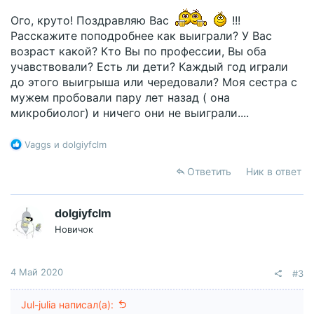
Москвы (легально впускают через границу только
Ого, круто! Поздравляю Вас
!!!
граждан РФ (или других резидентов - родственников,
Расскажите поподробнее как выиграли? У Вас
при предъявлении документов), обратно только
возраст какой? Кто Вы по профессии, Вы оба
граждан РБ (с такой же схемой). Минск-Могилев на
бусе с белорусскими номерами, затем пересадка в
учавствовали? Есть ли дети? Каждый год играли
бус с русскими номерами и в Москву, приезд на
до этого выигрыша или чередовали? Моя сестра с
белорусский вокзал.
мужем пробовали пару лет назад ( она
микробиолог) и ничего они не выиграли....
В Минск же можно попасть и не через официальный
погранпереход (где теперь тормозят в обе стороны).
Но для этого надо искать частников.
Р
Vaggs
и
dolgiyfclm
е
а
С Минска, как было выше сказано летают в
Ответить
Ник в ответ
к
Амстердам, Лондон и еще некоторые нужные города.
ц
и
Забыл добавить, на карантин в Минске не сажают, если
dolgiyfclm
и
подписываете бумагу, что самоизолируетесь по месту
Новичок
:
постоянного проживания (это когда прилетаешь в РБ),
соответственно если вы попадете в РБ не через
погранконтроль никто вас не будет контролировать.
4 Май 2020
#3
Jul-julia написал(а):