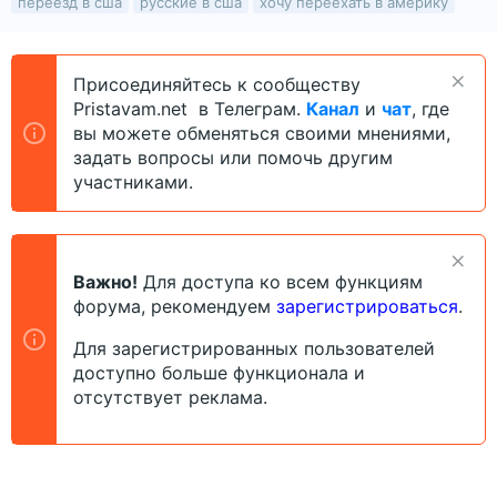
переезд в сша
русские в сша
хочу переехать в америку
о
а
и
р
н
т
а
е
ч
Присоединяйтесь к сообществу
м
а
Pristavam.net в Телеграм.
Канал
и
чат
, где
ы
л
вы можете обменяться своими мнениями,
а
задать вопросы или помочь другим
участниками.
Важно!
Для доступа ко всем функциям
форума, рекомендуем
зарегистрироваться
.
Для зарегистрированных пользователей
доступно больше функционала и
отсутствует реклама.