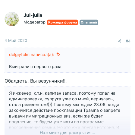
к
ц
и
Jul-julia
и
Модератор
Команда форума
Опытный
:
4 Май 2020
#4
dolgiyfclm написал(а):
Выиграли с первого раза
Обалдеть! Вы везунчики!!!
Я инженер, к.т.н, капитан запаса, поэтому попал на
админпроверку, супруга уже со мной, вернулась,
стала резидентом!))) Поэтому мы ждем 23.06, когда
закончится действие прокламации Трампа о запрете
выдачи иммиграционных виз, если же будет
продление, то будем уже идти по программе
воссоединения семьи. Но это уже другая история. В
Нажмите для раскрытия...
любом случае буду выезжать через Минск)