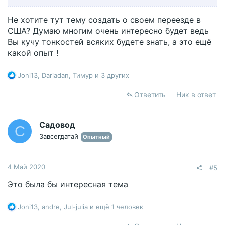
Не хотите тут тему создать о своем переезде в
США? Думаю многим очень интересно будет ведь
Вы кучу тонкостей всяких будете знать, а это ещё
какой опыт !
Р
Joni13
,
Dariadan
,
Тимур
и 3 других
е
а
Ответить
Ник в ответ
к
ц
и
Садовод
С
и
Завсегдатай
Опытный
:
4 Май 2020
#5
Это была бы интересная тема
Р
Joni13
,
andre
,
Jul-julia
и ещё 1 человек
е
а