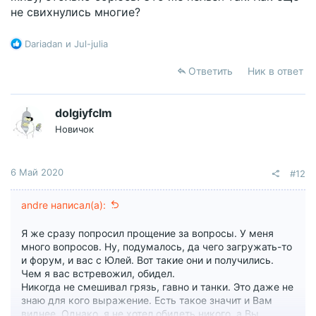
не свихнулись многие?
Р
Dariadan
и
Jul-julia
е
а
Ответить
Ник в ответ
к
ц
и
dolgiyfclm
и
Новичок
:
6 Май 2020
#12
andre написал(а):
Я же сразу попросил прощение за вопросы. У меня
много вопросов. Ну, подумалось, да чего загружать-то
и форум, и вас с Юлей. Вот такие они и получились.
Чем я вас встревожил, обидел.
Никогда не смешивал грязь, гавно и танки. Это даже не
знаю для кого выражение. Есть такое значит и Вам
виднее. Однако, я не хотел обидеть никого, а Вы