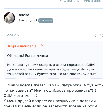
Ответить
Ник в ответ
к
ц
и
andre
и
Завсегдатай
Опытный
:
6 Май 2020
#6
Jul-julia написал(а):
Обалдеть! Вы везунчики!!!
Не хотите тут тему создать о своем переезде в США?
Думаю многим очень интересно будет ведь Вы кучу
тонкостей всяких будете знать, а это ещё какой опыт !
Юлия! Я всегда думал, что Вы патриотка. А тут есть
нотки зависти? Или я ошибаюсь про зависть?)))
США - это мечта?
У меня другой вопрос: как везунчики с долгами
поехали? Ведь если он зарегистрирован на этом