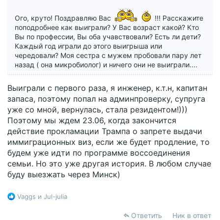
Ого, круто! Поздравляю Вас
!!! Расскажите
поподробнее как выиграли? У Вас возраст какой? Кто
Вы по профессии, Вы оба учавствовали? Есть ли дети?
Каждый год играли до этого выигрыша или
чередовали? Моя сестра с мужем пробовали пару лет
назад ( она микробиолог) и ничего они не выиграли....
Выиграли с первого раза, я инженер, к.т.н, капитан
запаса, поэтому попал на админпроверку, супруга
уже со мной, вернулась, стала резидентом!)))
Поэтому мы ждем 23.06, когда закончится
действие прокламации Трампа о запрете выдачи
иммиграционных виз, если же будет продление, то
будем уже идти по программе воссоединения
семьи. Но это уже другая история. В любом случае
буду выезжать через Минск)
Р
Vaggs
и
Jul-julia
е
а
Ответить
Ник в ответ