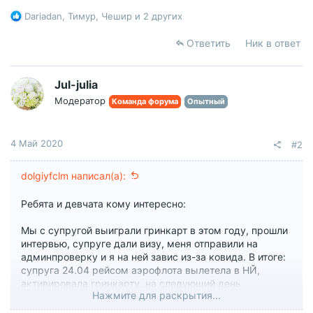
Р
Dariadan
,
Тимур
,
Чешир
и 2 других
е
а
Ответить
Ник в ответ
к
ц
и
Jul-julia
и
Модератор
Команда форума
Опытный
:
4 Май 2020
#2
dolgiyfclm написал(а):
Ребята и девчата кому интересно:
Мы с супругой выиграли гринкарт в этом году, прошли
интервью, супруге дали визу, меня отправили на
админпроверку и я на ней завис из-за ковида. В итоге:
супруга 24.04 рейсом аэрофлота вылетела в НЙ,
активировала гринкарту, на следующий день
Нажмите для раскрытия...
возвращалась по маршруту НЙ-Амстердам
(транзитная зона) - Минск. С Минска на автобусе до