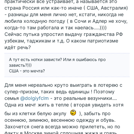
практически всё устраивает, а называется это
страна Россия или как-то иначе ( США, Австралия)
- разницы для меня лично нет, кстати, никогда не
любила холодную погоду ( в Сочи и Адлер не хочу,
когда-то там работала и так наелась.....))))
Сейчас путька упростил выдачу гражданства РФ
узбекам, таджикам и т.д. О каком патриотизме
идёт речь?
А тут есть нотки зависти? Или я ошибаюсь про
зависть?)))
США - это мечта?
Для меня нереально круто выиграть в лотерею с
супер-призом, таких ведь единицы ! Поэтому
семья
@dolgiyfclm
- это реальные везунчики....
Одна из мечт жить в тепле ( вторая увидеть хотя
бы из клетки белую акулу
), забыть про
осеннюю, зимнюю, весеннюю одежду и обувь.
Захочется снега всегда можно прилететь, но по
факту в Москве зимой сплошная жижа и грязь,