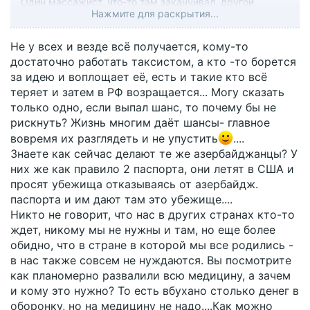
Один массажист, что-то там заканчивал, другой
Нажмите для раскрытия...
таксист.
Не у всех и везде всё получается, кому-то
достаточно работать таксистом, а кто -то борется
за идею и воплощает её, есть и такие кто всё
теряет и затем в РФ возращается... Могу сказать
только одно, если выпал шанс, то почему бы не
рискнуть? Жизнь многим даёт шансы- главное
вовремя их разглядеть и не упустить
....
Знаете как сейчас делают те же азербайджанцы? У
них же как правило 2 паспорта, они летят в США и
просят убежища отказываясь от азербайдж.
паспорта и им дают там это убежище....
Никто не говорит, что нас в других странах кто-то
ждет, никому мы не нужны и там, но еще более
обидно, что в стране в которой мы все родились -
в нас также совсем не нуждаются. Вы посмотрите
как планомерно развалили всю медицину, а зачем
и кому это нужно? То есть вбухано столько денег в
оборонку, но на медицину не надо....Как можно