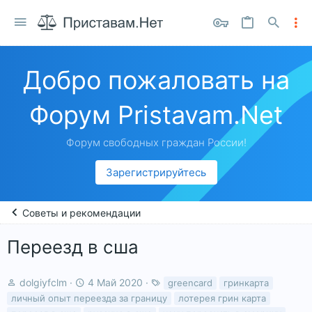
Добро пожаловать на
Форум Pristavam.Net
Форум свободных граждан России!
Зарегистрируйтесь
Советы и рекомендации
Переезд в сша
А
Д
Т
dolgiyfclm
4 Май 2020
greencard
гринкарта
в
а
е
личный опыт переезда за границу
лотерея грин карта
т
т
г