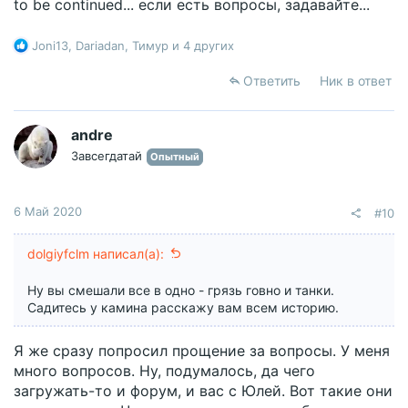
to be continued... если есть вопросы, задавайте...
Р
Joni13
,
Dariadan
,
Тимур
и 4 других
е
а
Ответить
Ник в ответ
к
ц
и
andre
и
Завсегдатай
Опытный
:
6 Май 2020
#10
dolgiyfclm написал(а):
Ну вы смешали все в одно - грязь говно и танки.
Садитесь у камина расскажу вам всем историю.
Я же сразу попросил прощение за вопросы. У меня
много вопросов. Ну, подумалось, да чего
загружать-то и форум, и вас с Юлей. Вот такие они