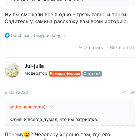
Ну вы смешали все в одно - грязь говно и танки.
Садитесь у камина расскажу вам всем историю.
Р
Dutchman
,
Тимур
и
Jul-julia
е
а
Ответить
Ник в ответ
к
ц
и
Jul-julia
и
Модератор
Команда форума
Опытный
:
6 Май 2020
#8
andre написал(а):
Юлия! Я всегда думал, что Вы патриотка.
Почему
? Человеку хорошо там, где его