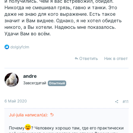
и получились. Чем я вас встревожил, обидел.
Никогда не смешивал грязь, гавно и танки. Это
даже не знаю для кого выражение. Есть такое
значит и Вам виднее. Однако, я не хотел обидеть
никого, а Вы хотели. Надеюсь мне показалось.
Удачи Вам во всём.
Р
dolgiyfclm
е
а
Ответить
Ник в ответ
к
ц
и
andre
и
Завсегдатай
Опытный
:
6 Май 2020
#11
Jul-julia написал(а):
Почему
? Человеку хорошо там, где его практически