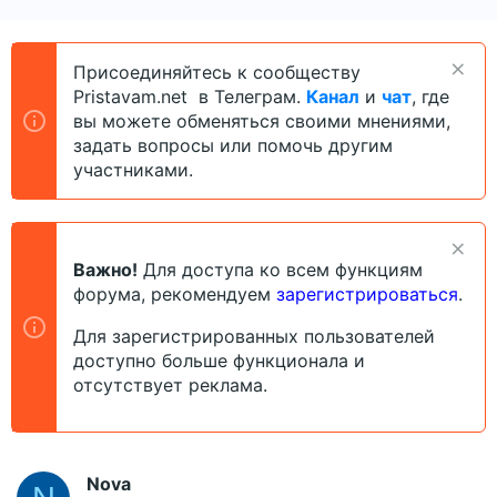
в
а
т
т
о
а
Присоединяйтесь к сообществу
р
н
Pristavam.net в Телеграм.
Канал
и
чат
, где
т
а
е
ч
вы можете обменяться своими мнениями,
м
а
задать вопросы или помочь другим
ы
л
участниками.
а
Важно!
Для доступа ко всем функциям
форума, рекомендуем
зарегистрироваться
.
Для зарегистрированных пользователей
доступно больше функционала и
отсутствует реклама.
Nova