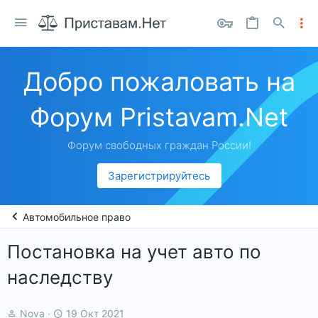
Добро пожаловать на
Форум Pristavam.Net
Форум свободных граждан России!
Зарегистрируйтесь
Автомобильное право
Постановка на учет авто по
наследству
А
Д
Nova
19 Окт 2021