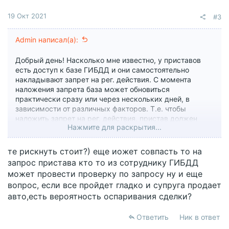
19 Окт 2021
#3
Admin написал(а):
Добрый день! Насколько мне известно, у приставов
есть доступ к базе ГИБДД и они самостоятельно
накладывают запрет на рег. действия. С момента
наложения запрета база может обновиться
практически сразу или через нескольких дней, в
зависимости от различных факторов. Т.е. чтобы
наложить запрет на рег. действия, пристав должен
Нажмите для раскрытия...
сделать запрос точно в момент проведения
регистрационных действий и безотлагательно
наложить запрет, а база в этот момент должна
те рискнуть стоит?) еще иожет совпасть то на
работать идеально. Как думаете какова вероятность
запрос пристава кто то из сотруднику ГИБДД
что будет именно так? ))
может провести проверку по запросу ну и еще
вопрос, если все пройдет гладко и супруга продает
авто,есть вероятность оспаривания сделки?
Ответить
Ник в ответ