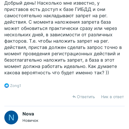
Добрый день! Насколько мне известно, у
приставов есть доступ к базе ГИБДД и они
самостоятельно накладывают запрет на рег.
действия. С момента наложения запрета база
может обновиться практически сразу или через
нескольких дней, в зависимости от различных
факторов. Т.е. чтобы наложить запрет на рег.
действия, пристав должен сделать запрос точно в
момент проведения регистрационных действий и
безотлагательно наложить запрет, а база в этот
момент должна работать идеально. Как думаете
какова вероятность что будет именно так? ))
Р
Zong1
е
а
Ответить
Ник в ответ
к
ц
и
Nova
N
и
Новичок
: