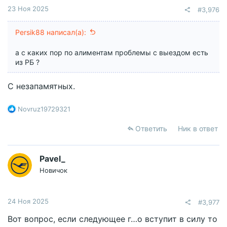
23 Ноя 2025
#3,976
Persik88 написал(а):
а с каких пор по алиментам проблемы с выездом есть
из РБ ?
С незапамятных.
Р
Novruz19729321
е
а
Ответить
Ник в ответ
к
ц
и
Pavel_
и
Новичок
:
24 Ноя 2025
#3,977
Вот вопрос, если следующее г…о вступит в силу то