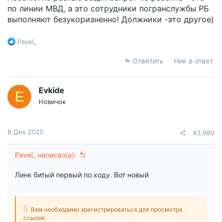
по линии МВД, а это сотрудники погранслужбы РБ
выполняют безукоризненно! Должники -это другое)
Р
Pavel_
е
а
Ответить
Ник в ответ
к
ц
и
Evkide
E
и
Новичок
:
8 Дек 2025
#3,980
Pavel_ написал(а):
Линк битый первый по ходу. Вот новый
Вам необходимо зрегистрироваться для просмотра
ссылок