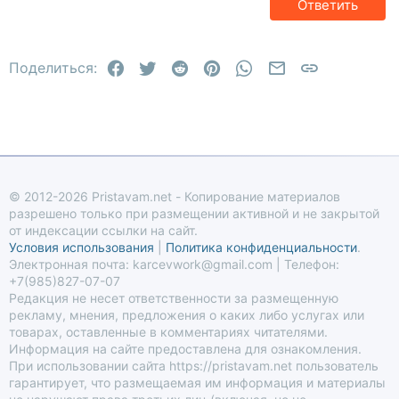
Заголовок 3
Ответить
18
Tahoma
22
Times New Roman
Facebook
Twitter
Reddit
Pinterest
WhatsApp
Электронная по
Ссылка
26
Поделиться:
Trebuchet MS
Verdana
© 2012-2026 Pristavam.net - Копирование материалов
разрешено только при размещении активной и не закрытой
от индексации ссылки на сайт.
Условия использования
|
Политика конфиденциальности
.
Электронная почта: karcevwork@gmail.com | Телефон:
+7(985)827-07-07
Редакция не несет ответственности за размещенную
рекламу, мнения, предложения о каких либо услугах или
товарах, оставленные в комментариях читателями.
Информация на сайте предоставлена для ознакомления.
При использовании сайта https://pristavam.net пользователь
гарантирует, что размещаемая им информация и материалы