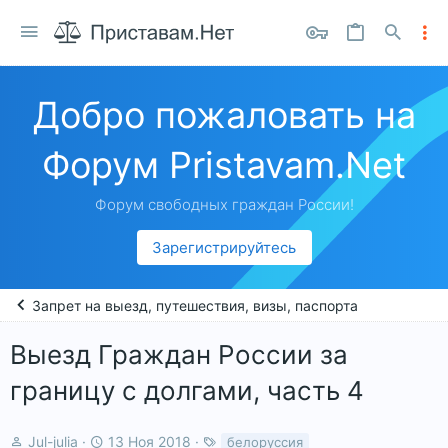
Добро пожаловать на
Форум Pristavam.Net
Форум свободных граждан России!
Зарегистрируйтесь
Запрет на выезд, путешествия, визы, паспорта
Выезд Граждан России за
границу с долгами, часть 4
А
Д
Т
Jul-julia
13 Ноя 2018
белоруссия