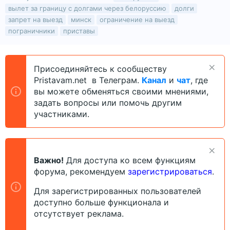
в
а
е
вылет за границу с долгами через белоруссию
долги
т
т
г
запрет на выезд
минск
ограничение на выезд
о
а
и
пограничники
приставы
р
н
т
а
е
ч
м
а
Присоединяйтесь к сообществу
ы
л
Pristavam.net в Телеграм.
Канал
и
чат
, где
а
вы можете обменяться своими мнениями,
задать вопросы или помочь другим
участниками.
Важно!
Для доступа ко всем функциям
форума, рекомендуем
зарегистрироваться
.
Для зарегистрированных пользователей
доступно больше функционала и
отсутствует реклама.