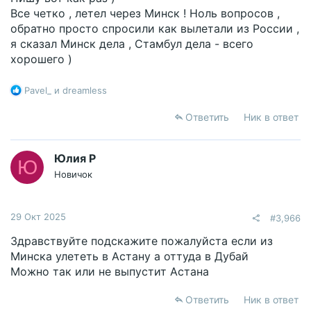
Все четко , летел через Минск ! Ноль вопросов ,
обратно просто спросили как вылетали из России ,
я сказал Минск дела , Стамбул дела - всего
хорошего )
Р
Pavel_
и
dreamless
е
а
Ответить
Ник в ответ
к
ц
и
Юлия Р
Ю
и
Новичок
:
29 Окт 2025
#3,966
Здравствуйте подскажите пожалуйста если из
Минска улететь в Астану а оттуда в Дубай
Можно так или не выпустит Астана
Ответить
Ник в ответ