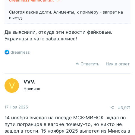
Смотря какие долги. Алименты, к примеру - запрет на
выезд.
Да выяснили, откуда эти новости фейковые.
Украинцы в чате забавлялись!
Р
dreamless
е
а
Ответить
Ник в ответ
к
ц
и
VVV.
V
и
Новичок
:
17 Ноя 2025
#3,971
14 ноября выехал на поезде МСК-МИНСК. ждал по
пути погранцов в вагоне почему-то, но никто не
зашел в гости. 15 ноября 2025 вылетел из Минска в