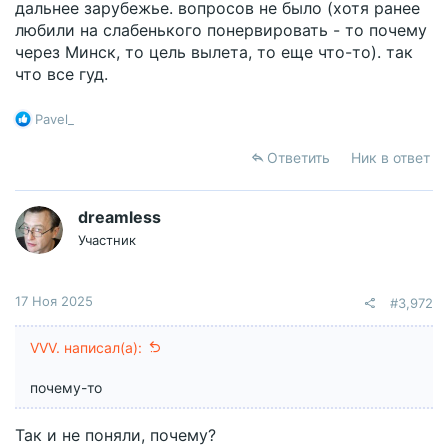
дальнее зарубежье. вопросов не было (хотя ранее
любили на слабенького понервировать - то почему
через Минск, то цель вылета, то еще что-то). так
что все гуд.
Р
Pavel_
е
а
Ответить
Ник в ответ
к
ц
и
dreamless
и
Участник
:
17 Ноя 2025
#3,972
VVV. написал(а):
почему-то
Так и не поняли, почему?