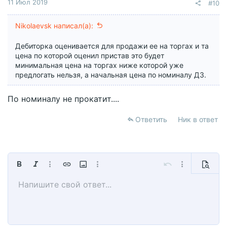
11 Июл 2019
#10
Nikolaevsk написал(а):
Дебиторка оценивается для продажи ее на торгах и та
цена по которой оценил пристав это будет
минимальная цена на торгах ниже которой уже
предлогать нельзя, а начальная цена по номиналу ДЗ.
По номиналу не прокатит....
Ответить
Ник в ответ
Жирный
Курсив
Дополнительно...
Вставить ссылку
Вставить изображение
Дополнительно...
Отменить
Дополнительно
Предпр
Напишите свой ответ...
По левому краю
9
Сохранить черновик
Обычный
Arial
Размер шрифта
Смайлы
Повторить
Мультицитата
Переключить режим работы редактора
Цвет текста
Медиа
Удалить форматирование
Шрифт
Вставить таблицу
Черновики
Выравнивание
Вставить горизонтальную линию
Формат параграфа
Спойлер
Зачёркнутый
Код
Подчёркнутый
Однострочный спойле
Однострочный ко
10
Удалить черновик
Book Antiqua
По центру
Заголовок 1
12
Courier New
По правому краю
Заголовок 2