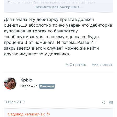
Пишем ходатайство на имя старшего пристава о
Нажмите для раскрытия...
прекращении ИП в связи с отказом взыскателя
принять имущество определенной стоимости.
Для начала эту дебиторку пристав должен
оценить....я абсолютно точно уверен что дебиторка
купленная на торгах по банкротсву
-необслуживаемая, а посему оценка ее будет
процента 3 от номинала. И потом...Разве ИП
закрывается в этом случае? можно же найти
другое имущество у должника.
Ответить
Ник в ответ
Kpblc
Старожил
Опытный
11 Июл 2019
#8
Садовод написал(а):