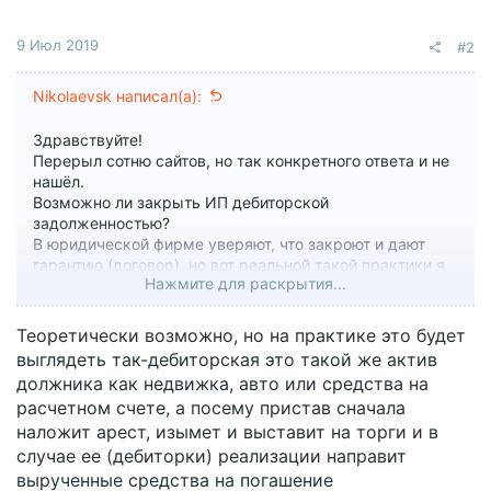
9 Июл 2019
#2
Nikolaevsk написал(а):
Здравствуйте!
Перерыл сотню сайтов, но так конкретного ответа и не
нашёл.
Возможно ли закрыть ИП дебиторской
задолженностью?
В юридической фирме уверяют, что закроют и дают
гарантию (договор), но вот реальной такой практики я
Нажмите для раскрытия...
не нашёл.
Не хочется отдать им денег, а потом ещё и взыскателю.
Теоретически возможно, но на практике это будет
выглядеть так-дебиторская это такой же актив
должника как недвижка, авто или средства на
расчетном счете, а посему пристав сначала
наложит арест, изымет и выставит на торги и в
случае ее (дебиторки) реализации направит
вырученные средства на погашение