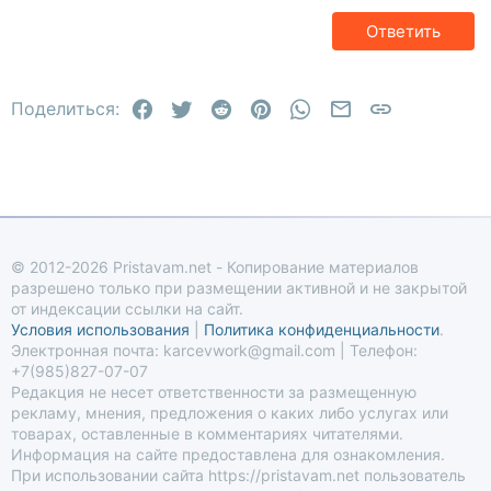
15
Georgia
Выравнивание текста
Заголовок 3
Ответить
18
Tahoma
22
Times New Roman
Facebook
Twitter
Reddit
Pinterest
WhatsApp
Электронная по
Ссылка
26
Поделиться:
Trebuchet MS
Verdana
© 2012-2026 Pristavam.net - Копирование материалов
разрешено только при размещении активной и не закрытой
от индексации ссылки на сайт.
Условия использования
|
Политика конфиденциальности
.
Электронная почта: karcevwork@gmail.com | Телефон:
+7(985)827-07-07
Редакция не несет ответственности за размещенную
рекламу, мнения, предложения о каких либо услугах или
товарах, оставленные в комментариях читателями.
Информация на сайте предоставлена для ознакомления.
При использовании сайта https://pristavam.net пользователь