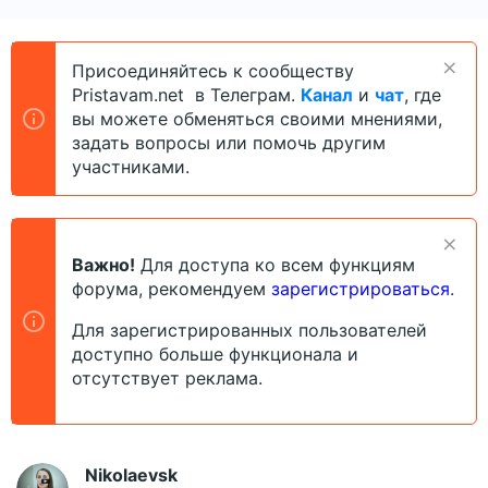
в
а
т
т
о
а
Присоединяйтесь к сообществу
р
н
Pristavam.net в Телеграм.
Канал
и
чат
, где
т
а
е
ч
вы можете обменяться своими мнениями,
м
а
задать вопросы или помочь другим
ы
л
участниками.
а
Важно!
Для доступа ко всем функциям
форума, рекомендуем
зарегистрироваться
.
Для зарегистрированных пользователей
доступно больше функционала и
отсутствует реклама.
Nikolaevsk