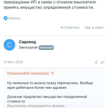
прекращении ИП в связи с отказом взыскателя
принять имущество определенной стоимости.
Р
Aleksey
е
а
Ответить
Ник в ответ
к
ц
и
Садовод
С
и
Завсегдатай
Опытный
:
11 Июл 2019
#7
Полосатый45 написал(а):
Ну наличные то можно сразу перечислить. Вообще
идея дебиторки более чем здравая.
Должник предлагает имущество определенной
стоимости
Взыскатель отказывается принять