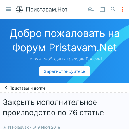
Добро пожаловать на
Форум Pristavam.Net
Форум свободных граждан России!
Зарегистрируйтесь
Приставы и долги
Закрыть исполнительное
производство по 76 статье
А
Д
Nikolaevsk
9 Июл 2019