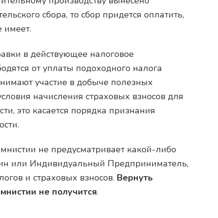
лнительному производству вынесено
льского сбора, то сбор придется оплатить,
е имеет.
равки в действующее налоговое
бодятся от уплаты подоходного налога
нимают участие в добыче полезных
условия начисления страховых взносов для
ости, это касается порядка признания
сти.
 амнистии не предусматривает какой-либо
анин или Индивидуальный Предприниматель,
логов и страховых взносов.
Вернуть
амнистии не получится
.