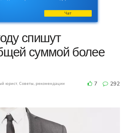
Чат
году спишут
общей суммой более
7
292
ый юрист
,
Советы, рекомендации