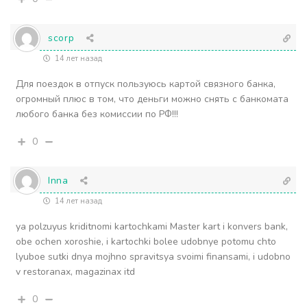
scorp
14 лет назад
Для поездок в отпуск пользуюсь картой связного банка,
огромный плюс в том, что деньги можно снять с банкомата
любого банка без комиссии по РФ!!!
0
Inna
14 лет назад
ya polzuyus kriditnomi kartochkami Master kart i konvers bank,
obe ochen xoroshie, i kartochki bolee udobnye potomu chto
lyuboe sutki dnya mojhno spravitsya svoimi finansami, i udobno
v restoranax, magazinax itd
0