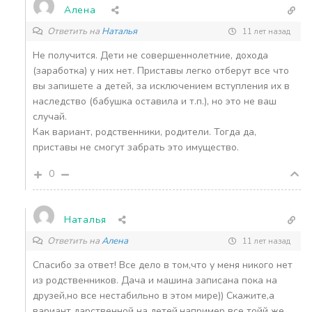
Алена
Ответить на
Наталья
11 лет назад
Не получится. Дети не совершеннолетние, дохода
(заработка) у них нет. Приставы легко отберут все что
вы запишете а детей, за исключением вступления их в
наследство (бабушка оставила и т.п.), но это не ваш
случай.
Как вариант, родственники, родители. Тогда да,
приставы не смогут забрать это имущество.
0
Наталья
Ответить на
Алена
11 лет назад
Спасибо за ответ! Все дело в том,что у меня никого нет
из родственников. Дача и машина записана пока на
друзей,но все нестабильно в этом мире)) Скажите,а
вариант дарственной на детей,например все тойй же