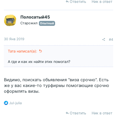
Ответить
Ник в ответ
Полосатый45
Старожил
Опытный
30 Янв 2019
#4
Тата написал(а):
А где и как их найти этих помогал?
Видимо, поискать объявления "виза срочно". Есть
же у вас какие-то турфирмы помогающие срочно
оформлять визы.
Р
Jul-julia
е
а
Ответить
Ник в ответ
к