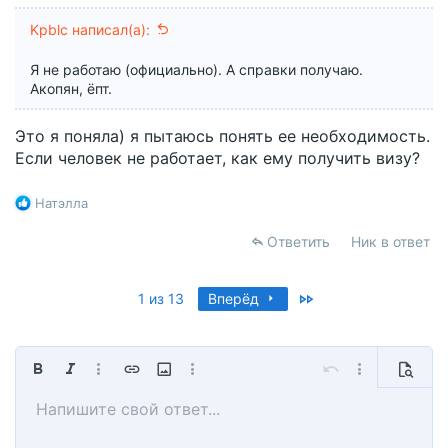
Kpblc написал(а):
Я не работаю (официально). А справки получаю.
Акопян, ёпт.
Это я поняла) я пытаюсь понять ее необходимость.
Если человек не работает, как ему получить визу?
Р
Натэлла
е
а
Ответить
Ник в ответ
к
ц
и
Last
1 из 13
Вперёд
и
:
Жирный
Курсив
Дополнительно...
Вставить ссылку
Вставить изображение
Дополнительно...
Отменить
Дополнительно
Предпр
Напишите свой ответ...
По левому краю
9
Сохранить черновик
Обычный
Arial
Размер шрифта
Смайлы
Повторить
Мультицитата
Переключить режим работы редактора
Цвет текста
Медиа
Удалить форматирование
Шрифт
Вставить таблицу
Черновики
Выравнивание
Вставить горизонтальную линию
Формат параграфа
Спойлер
Зачёркнутый
Код
Подчёркнутый
Однострочный спойле
Однострочный ко
10
Удалить черновик
Book Antiqua
По центру