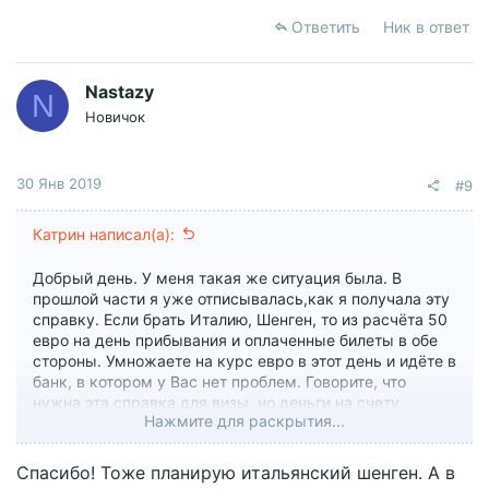
Ответить
Ник в ответ
Nastazy
N
Новичок
30 Янв 2019
#9
Катрин написал(а):
Добрый день. У меня такая же ситуация была. В
прошлой части я уже отписывалась,как я получала эту
справку. Если брать Италию, Шенген, то из расчёта 50
евро на день прибывания и оплаченные билеты в обе
стороны. Умножаете на курс евро в этот день и идёте в
банк, в котором у Вас нет проблем. Говорите, что
нужна эта справка для визы, но деньги на счету
Нажмите для раскрытия...
оставлять не хотите, так как это чисто формальность,
проверять никто не будет. Мне обычно её делают за 10
мин. Она как правило платная, от 150-350₽ Либо
Спасибо! Тоже планирую итальянский шенген. А в
снимете и закроете счёт сразу на следующий день. За