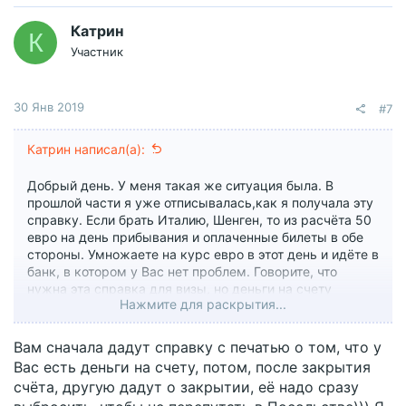
ц
и
Катрин
К
и
Участник
:
30 Янв 2019
#7
Катрин написал(а):
Добрый день. У меня такая же ситуация была. В
прошлой части я уже отписывалась,как я получала эту
справку. Если брать Италию, Шенген, то из расчёта 50
евро на день прибывания и оплаченные билеты в обе
стороны. Умножаете на курс евро в этот день и идёте в
банк, в котором у Вас нет проблем. Говорите, что
нужна эта справка для визы, но деньги на счету
Нажмите для раскрытия...
оставлять не хотите, так как это чисто формальность,
проверять никто не будет. Мне обычно её делают за 10
мин. Она как правило платная, от 150-350₽ Либо
Вам сначала дадут справку с печатью о том, что у
снимете и закроете счёт сразу на следующий день. За
Вас есть деньги на счету, потом, после закрытия
это время ни один пристав не успеет ничего
счёта, другую дадут о закрытии, её надо сразу
арестовать..