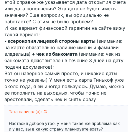
этой справке же указывается дата открытия счета
это время ни один пристав не успеет ничего
или дата пополнения? Эта дата не будет иметь
арестовать..
значения? Еще вопросик, вы официально не
работаете? С этим не было проблем?
И как вариант финансовой гарантии на сайте вижу
такой вариант:
• ксерокопия лицевой стороны карты
(внимание:
на карте обязательно наличие имени и фамилии
владельца)
+ чек из банкомата
(внимание: чек из
банкомата действителен в течение 3 дней на дату
подачи документов);
Вот он наверное самый просто, и никакие даты
точно не указаны) У меня есть карта Тинькоф уже
около года, я ей иногда пользуюсь. Думаю, можно
ее пополнить на выходных, чтобы точно не
арестовали, сделать чек и снять сразу
Тата написал(а):
Настасья доброе утро, у меня такая же проблема как
и у вас, вы в какую страну планируете ехать?