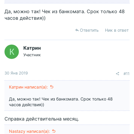
банкомата действителен в течение 3 дней на дату
подачи документов);
Да, можно так! Чек из банкомата. Срок только 48
Вот он наверное самый просто, и никакие даты точно
часов действия))
не указаны) У меня есть карта Тинькоф уже около
года, я ей иногда пользуюсь. Думаю, можно ее
Ответить
Ник в ответ
пополнить на выходных, чтобы точно не арестовали,
сделать чек и снять сразу
Катрин
Италия)
К
Участник
30 Янв 2019
#11
Катрин написал(а):
Да, можно так! Чек из банкомата. Срок только 48
часов действия))
Справка действительна месяц.
Nastazy написал(а):