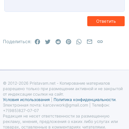
Заголовок 1
12
Courier New
По правому краю
Заголовок 2
15
Georgia
Выравнивание текста
Заголовок 3
Ответить
18
Tahoma
22
Times New Roman
Facebook
Twitter
Reddit
Pinterest
WhatsApp
Электронная по
Ссылка
26
Поделиться:
Trebuchet MS
Verdana
© 2012-2026 Pristavam.net - Копирование материалов
разрешено только при размещении активной и не закрытой
от индексации ссылки на сайт.
Условия использования
|
Политика конфиденциальности
.
Электронная почта: karcevwork@gmail.com | Телефон:
+7(985)827-07-07
Редакция не несет ответственности за размещенную
рекламу, мнения, предложения о каких либо услугах или
товарах, оставленные в комментариях читателями.