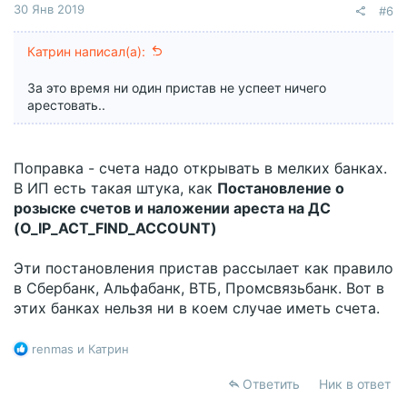
30 Янв 2019
#6
Катрин написал(а):
За это время ни один пристав не успеет ничего
арестовать..
Поправка - счета надо открывать в мелких банках.
В ИП есть такая штука, как
Постановление о
розыске счетов и наложении ареста на ДС
(O_IP_ACT_FIND_ACCOUNT)
Эти постановления пристав рассылает как правило
в Сбербанк, Альфабанк, ВТБ, Промсвязьбанк. Вот в
этих банках нельзя ни в коем случае иметь счета.
Р
renmas
и
Катрин
е
а
Ответить
Ник в ответ
к