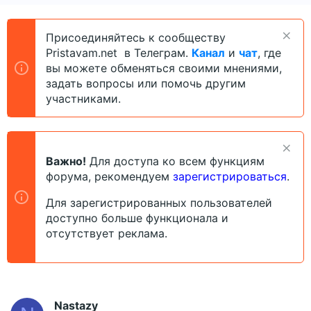
о
а
и
р
н
т
а
Присоединяйтесь к сообществу
е
ч
Pristavam.net в Телеграм.
Канал
и
чат
, где
м
а
вы можете обменяться своими мнениями,
ы
л
задать вопросы или помочь другим
а
участниками.
Важно!
Для доступа ко всем функциям
форума, рекомендуем
зарегистрироваться
.
Для зарегистрированных пользователей
доступно больше функционала и
отсутствует реклама.
Nastazy