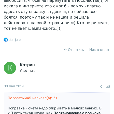
выбросить, чтобы не перепутать в Посольстве))) Я
искала в интернете кто смог бы помочь платно
сделать эту справку за деньги, но сейчас все
боятся, поэтому так и не нашла и решила
действовать на свой страх и риск) Кто не рискует,
тот не пьёт шампанского..)))
Р
Jul-julia
е
а
Ответить
Ник в ответ
к
ц
и
Катрин
К
и
Участник
:
30 Янв 2019
#8
Полосатый45 написал(а):
Поправка - счета надо открывать в мелких банках. В
ИП есть такая штука, как
Постановление о розыске