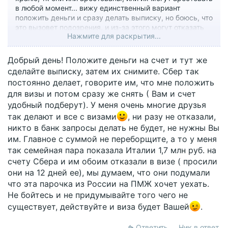
в любой момент... вижу единственный вариант
положить деньги и сразу делать выписку, но боюсь, что
это вызовет подозрения, и из-за этого могут отказать
Нажмите для раскрытия...
((( рассматривала вариант спонсорства, но ехать
планирую одна.
Добрый день! Положите деньги на счет и тут же
кто делал - как?
сделайте выписку, затем их снимите. Сбер так
постоянно делает, говорите им, что мне положить
для визы и потом сразу же снять ( Вам и счет
удобный подберут). У меня очень многие друзья
так делают и все с визами
, ни разу не отказали,
никто в банк запросы делать не будет, не нужны Вы
им. Главное с суммой не переборщите, а то у меня
так семейная пара показала Италии 1,7 млн руб. на
счету Сбера и им обоим отказали в визе ( просили
они на 12 дней ее), мы думаем, что они подумали
что эта парочка из России на ПМЖ хочет уехать.
Не бойтесь и не придумывайте того чего не
существует, действуйте и виза будет Вашей
.
Ответить
Ник в ответ