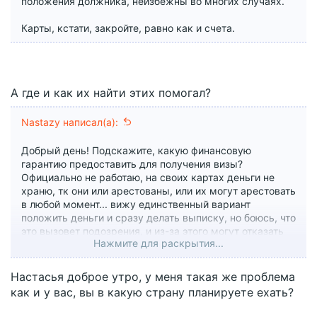
положения должника, неизбежны во многих случаях.
Карты, кстати, закройте, равно как и счета.
А где и как их найти этих помогал?
Nastazy написал(а):
Добрый день! Подскажите, какую финансовую
гарантию предоставить для получения визы?
Официально не работаю, на своих картах деньги не
храню, тк они или арестованы, или их могут арестовать
в любой момент... вижу единственный вариант
положить деньги и сразу делать выписку, но боюсь, что
это вызовет подозрения, и из-за этого могут отказать
Нажмите для раскрытия...
((( рассматривала вариант спонсорства, но ехать
планирую одна.
Настасья доброе утро, у меня такая же проблема
кто делал - как?
как и у вас, вы в какую страну планируете ехать?