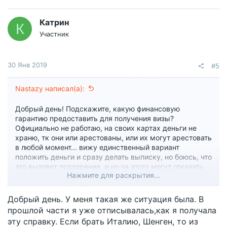
ц
и
Катрин
К
и
Участник
:
30 Янв 2019
#5
Nastazy написал(а):
Добрый день! Подскажите, какую финансовую
гарантию предоставить для получения визы?
Официально не работаю, на своих картах деньги не
храню, тк они или арестованы, или их могут арестовать
в любой момент... вижу единственный вариант
положить деньги и сразу делать выписку, но боюсь, что
это вызовет подозрения, и из-за этого могут отказать
Нажмите для раскрытия...
((( рассматривала вариант спонсорства, но ехать
планирую одна.
Добрый день. У меня такая же ситуация была. В
кто делал - как?
прошлой части я уже отписывалась,как я получала
эту справку. Если брать Италию, Шенген, то из