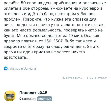
расчёта 50 евро на день прибывания и оплаченные
билеты в обе стороны. Умножаете на курс евро в
этот день и идёте в банк, в котором у Вас нет
проблем. Говорите, что нужна эта справка для
визы, но деньги на счету оставлять не хотите, так
как это чисто формальность, проверять никто не
будет. Мне обычно её делают за 10 мин. Она как
правило платная, от 150-350₽ Либо снимете и
закроете счёт сразу на следующий день. За это
время ни один пристав не успеет ничего
арестовать..
Р
renmas
и
Jul-julia
е
а
Ответить
Ник в ответ
к
ц
и
Полосатый45
и
Старожил
Опытный
: