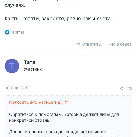
случаях.
Карты, кстати, закройте, равно как и счета.
Р
renmas
е
а
Ответить
Ник в ответ
к
ц
и
Тата
Т
и
Участник
:
30 Янв 2019
#3
Полосатый45 написал(а):
Обратиться к помогалам, которые делают визы для
конкретной страны.
Дополнительные расходы ввиду щекотливого